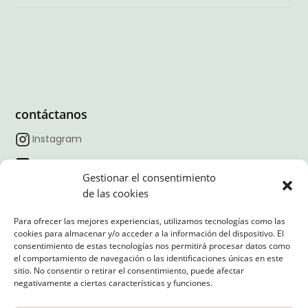
contáctanos
Instagram
Facebook
Gestionar el consentimiento
TikTok
de las cookies
Linkedin
Para ofrecer las mejores experiencias, utilizamos tecnologías como las
cookies para almacenar y/o acceder a la información del dispositivo. El
Horario:
09:00 – 18:00
consentimiento de estas tecnologías nos permitirá procesar datos como
Correo:
contacto@nexointeriores.com
el comportamiento de navegación o las identificaciones únicas en este
sitio. No consentir o retirar el consentimiento, puede afectar
Dirección:
negativamente a ciertas características y funciones.
Avd. Valdelaparra, 27