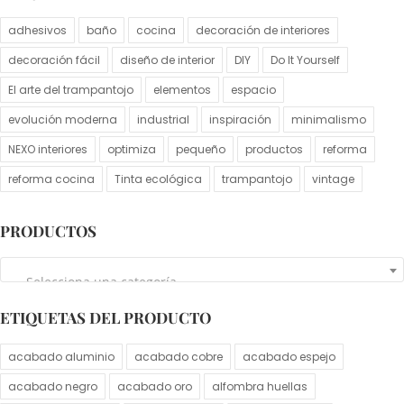
adhesivos
baño
cocina
decoración de interiores
decoración fácil
diseño de interior
DIY
Do It Yourself
El arte del trampantojo
elementos
espacio
evolución moderna
industrial
inspiración
minimalismo
NEXO interiores
optimiza
pequeño
productos
reforma
reforma cocina
Tinta ecológica
trampantojo
vintage
PRODUCTOS
Selecciona una categoría
ETIQUETAS DEL PRODUCTO
acabado aluminio
acabado cobre
acabado espejo
acabado negro
acabado oro
alfombra huellas