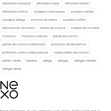
alfombra navidad
alfombra nieve
alfombra tartan
alfombra vinilica
azulejos marroquies
azulejos verdes
azulejos zellige
camino de mesa
cuadros tartán
decoración de mesa
frontis de cocina
huellas en la nieve
mosaico
mosaico natural
panel de cocina
panel de cocina metalizado
producto de tendencia
protector contra salpicaduras
salpicadero de cocina
tartán verde
teselas
zellige
zelliges
zelliges verdes
Zellige verde
Nexo Interiores es una empresa con plena dedicación por la