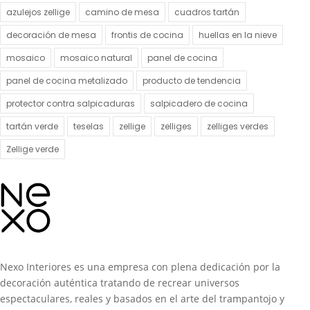
azulejos zellige
camino de mesa
cuadros tartán
decoración de mesa
frontis de cocina
huellas en la nieve
mosaico
mosaico natural
panel de cocina
panel de cocina metalizado
producto de tendencia
protector contra salpicaduras
salpicadero de cocina
tartán verde
teselas
zellige
zelliges
zelliges verdes
Zellige verde
Nexo Interiores es una empresa con plena dedicación por la
decoración auténtica tratando de recrear universos
espectaculares, reales y basados en el arte del trampantojo y