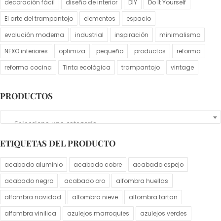
decoración fácil
diseño de interior
DIY
Do It Yourself
El arte del trampantojo
elementos
espacio
evolución moderna
industrial
inspiración
minimalismo
NEXO interiores
optimiza
pequeño
productos
reforma
reforma cocina
Tinta ecológica
trampantojo
vintage
PRODUCTOS
Selecciona una categoría
ETIQUETAS DEL PRODUCTO
acabado aluminio
acabado cobre
acabado espejo
acabado negro
acabado oro
alfombra huellas
alfombra navidad
alfombra nieve
alfombra tartan
alfombra vinilica
azulejos marroquies
azulejos verdes