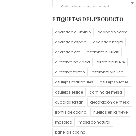
Selecciona una categoría
ETIQUETAS DEL PRODUCTO
acabado aluminio
acabado cobre
acabado espejo
acabado negro
acabado oro
alfombra huellas
alfombra navidad
alfombra nieve
alfombra tartan
alfombra vinilica
azulejos marroquies
azulejos verdes
azulejos zellige
camino de mesa
cuadros tartán
decoración de mesa
frontis de cocina
huellas en la nieve
mosaico
mosaico natural
panel de cocina