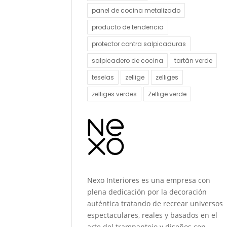
panel de cocina metalizado
producto de tendencia
protector contra salpicaduras
salpicadero de cocina
tartán verde
teselas
zellige
zelliges
zelliges verdes
Zellige verde
Nexo Interiores es una empresa con
plena dedicación por la decoración
auténtica tratando de recrear universos
espectaculares, reales y basados en el
arte del trampantojo y diseños con