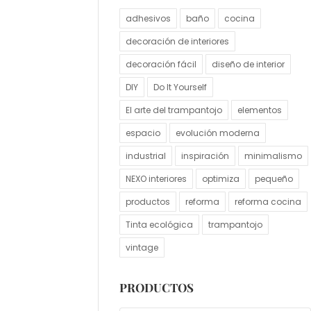
adhesivos
baño
cocina
decoración de interiores
decoración fácil
diseño de interior
DIY
Do It Yourself
El arte del trampantojo
elementos
espacio
evolución moderna
industrial
inspiración
minimalismo
NEXO interiores
optimiza
pequeño
productos
reforma
reforma cocina
Tinta ecológica
trampantojo
vintage
PRODUCTOS