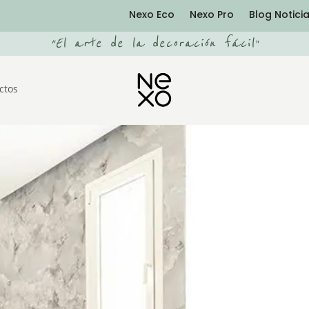
Nexo Eco
Nexo Pro
Blog Notici
“
El arte de la decoración fácil
”
ctos