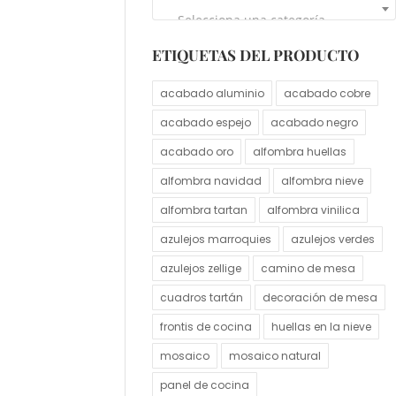
Selecciona una categoría
ETIQUETAS DEL PRODUCTO
acabado aluminio
acabado cobre
acabado espejo
acabado negro
acabado oro
alfombra huellas
alfombra navidad
alfombra nieve
alfombra tartan
alfombra vinilica
azulejos marroquies
azulejos verdes
azulejos zellige
camino de mesa
cuadros tartán
decoración de mesa
frontis de cocina
huellas en la nieve
mosaico
mosaico natural
panel de cocina