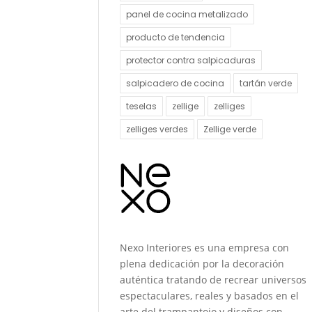
panel de cocina metalizado
producto de tendencia
protector contra salpicaduras
salpicadero de cocina
tartán verde
teselas
zellige
zelliges
zelliges verdes
Zellige verde
Nexo Interiores es una empresa con
plena dedicación por la decoración
auténtica tratando de recrear universos
espectaculares, reales y basados en el
arte del trampantojo y diseños con