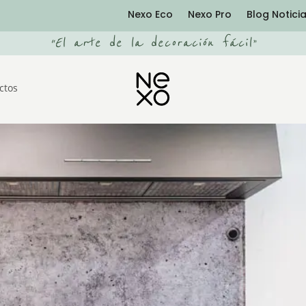
Nexo Eco
Nexo Pro
Blog Notici
“
El arte de la decoración fácil
”
ctos