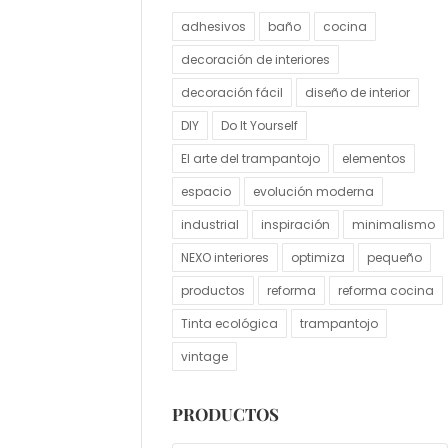
adhesivos
baño
cocina
decoración de interiores
decoración fácil
diseño de interior
DIY
Do It Yourself
El arte del trampantojo
elementos
espacio
evolución moderna
industrial
inspiración
minimalismo
NEXO interiores
optimiza
pequeño
productos
reforma
reforma cocina
Tinta ecológica
trampantojo
vintage
PRODUCTOS