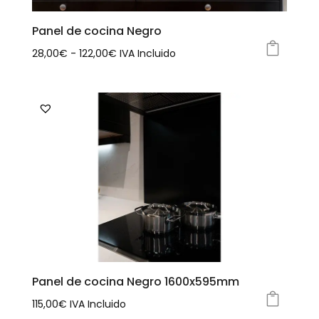
en
la
Panel de cocina Negro
página
Rango
28,00
€
-
122,00
€
IVA Incluido
de
Este
de
producto
producto
precios:
tiene
desde
múltiples
28,00€
variantes.
hasta
Las
122,00€
opciones
se
pueden
elegir
en
la
Panel de cocina Negro 1600x595mm
página
115,00
€
IVA Incluido
de