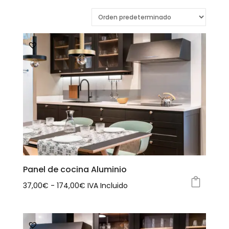
Panel de cocina Aluminio
Rango
37,00
€
-
174,00
€
IVA Incluido
Este
de
producto
precios:
tiene
desde