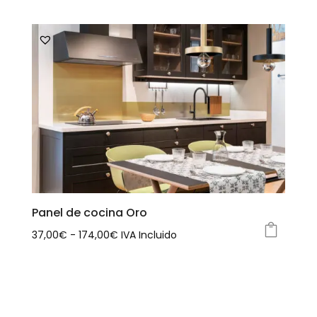
producto
Panel de cocina Oro
Rango
37,00
€
-
174,00
€
IVA Incluido
Este
de
producto
precios:
tiene
desde
múltiples
37,00€