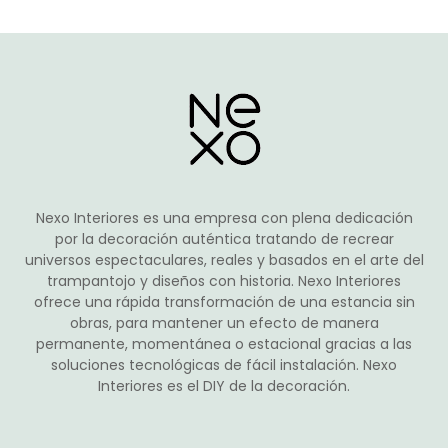
variantes.
hasta
Las
174,00€
opciones
se
pueden
elegir
en
la
Nexo Interiores es una empresa con plena dedicación
página
por la decoración auténtica tratando de recrear
de
universos espectaculares, reales y basados en el arte del
producto
trampantojo y diseños con historia. Nexo Interiores
ofrece una rápida transformación de una estancia sin
obras, para mantener un efecto de manera
permanente, momentánea o estacional gracias a las
soluciones tecnológicas de fácil instalación. Nexo
Interiores es el DIY de la decoración.