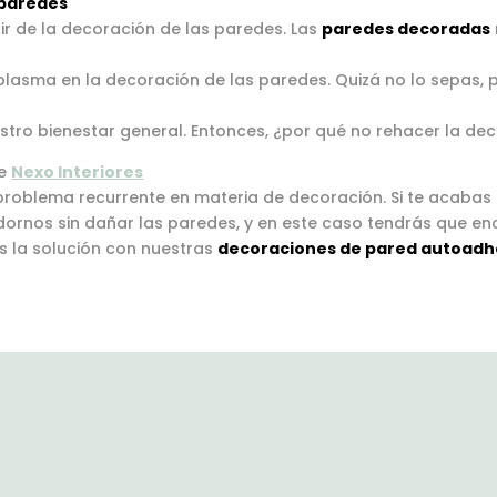
 paredes
ones
opciones
ir de la decoración de las paredes. Las
paredes decoradas
se
e plasma en la decoración de las paredes. Quizá no lo sepas
en
pueden
r
elegir
stro bienestar general. Entonces, ¿por qué no rehacer la de
en
la
e
Nexo Interiores
na
página
problema recurrente en materia de decoración. Si te acabas 
ornos sin dañar las paredes, y en este caso tendrás que en
de
s la solución con nuestras
decoraciones de pared autoadh
ucto
producto