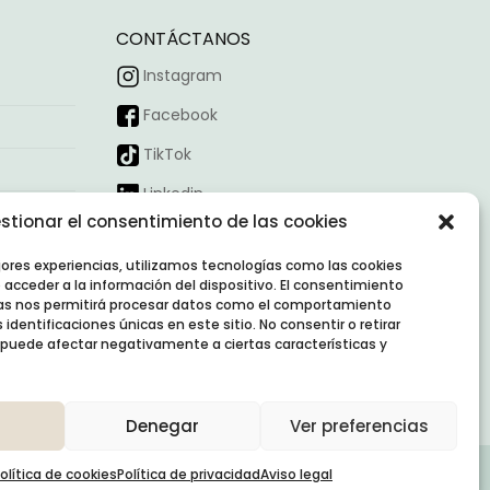
CONTÁCTANOS
Instagram
Facebook
TikTok
Linkedin
stionar el consentimiento de las cookies
Horario:
09:00 – 18:00
Correo:
contacto@nexointeriores.com
jores experiencias, utilizamos tecnologías como las cookies
acceder a la información del dispositivo. El consentimiento
Dirección:
as nos permitirá procesar datos como el comportamiento
Avd. Valdelaparra, 27
identificaciones únicas en este sitio. No consentir o retirar
Nave 3, Alcobendas (Madrid, 28108)
 puede afectar negativamente a ciertas características y
Denegar
Ver preferencias
olítica de cookies
Política de privacidad
Aviso legal