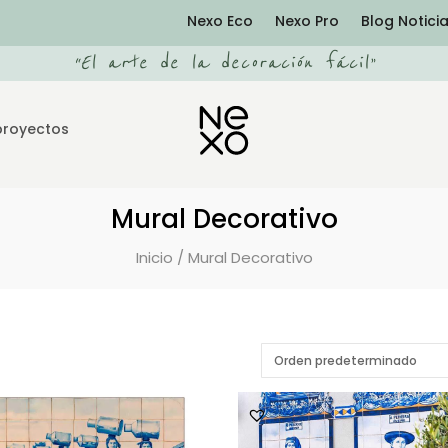
Nexo Eco
Nexo Pro
Blog Notici
“
El arte de la decoración fácil
”
proyectos
Mural Decorativo
Inicio
/ Mural Decorativo