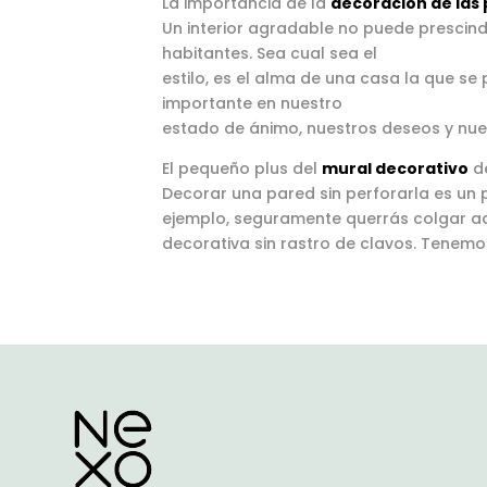
La importancia de la
decoración de las
opciones
opci
Un interior agradable no puede prescind
se
se
habitantes. Sea cual sea el
estilo, es el alma de una casa la que s
pueden
pued
importante en nuestro
elegir
elegi
estado de ánimo, nuestros deseos y nue
en
en
la
la
El pequeño plus del
mural decorativo
d
página
pági
Decorar una pared sin perforarla es un 
ejemplo, seguramente querrás colgar ad
de
de
decorativa sin rastro de clavos. Tenemo
producto
prod