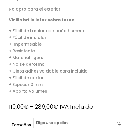
No apto para el exterior.
Vinillo brillo latex sobre forex
+ Fácil de limpiar con paño humedo
+ Fácil de instalar
+ Impermeable
+ Resistente
+ Material ligero
+ No se deforma
+ Cinta adhesiva doble cara incluida
+ Fácil de cortar
+ Espesor 3 mm
+ Aporta volumen
Rango
119,00
€
-
286,00
€
IVA Incluido
de
precios:
Tamaños
desde