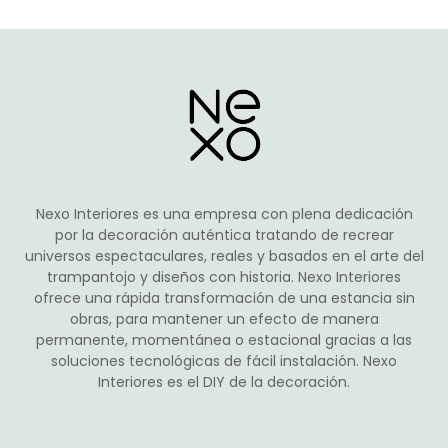
Las
189,95€
opciones
se
pueden
elegir
en
la
página
de
Nexo Interiores es una empresa con plena dedicación
producto
por la decoración auténtica tratando de recrear
universos espectaculares, reales y basados en el arte del
trampantojo y diseños con historia. Nexo Interiores
ofrece una rápida transformación de una estancia sin
obras, para mantener un efecto de manera
permanente, momentánea o estacional gracias a las
soluciones tecnológicas de fácil instalación. Nexo
Interiores es el DIY de la decoración.