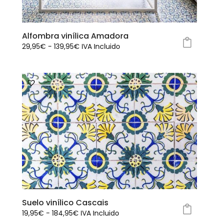
Alfombra vinílica Amadora
Rango
29,95
€
-
139,95
€
IVA Incluido
Este
de
producto
precios:
tiene
desde
múltiples
29,95€
variantes.
hasta
Las
139,95€
opciones
se
pueden
elegir
en
la
página
Suelo vinílico Cascais
de
Rango
19,95
€
-
184,95
€
IVA Incluido
producto