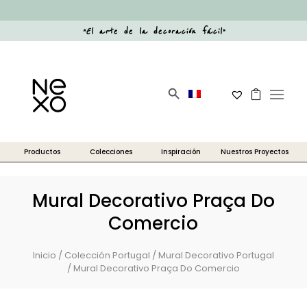
“
El arte de la decoración fácil
”
Botón de búsqueda
Buscar:
Mural Decorativo Praça Do
Comercio
Inicio
/
Colección Portugal
/
Mural Decorativo Portugal
/ Mural Decorativo Praça Do Comercio