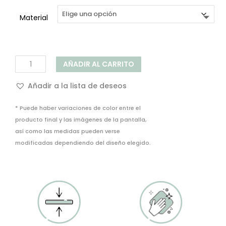
119,00€
hasta
Material
286,00€
Mural
AÑADIR AL CARRITO
Decorativo
Praça
Añadir a la lista de deseos
Do
Comercio
* Puede haber variaciones de color entre el
cantidad
producto final y las imágenes de la pantalla,
así como las medidas pueden verse
modificadas dependiendo del diseño elegido.