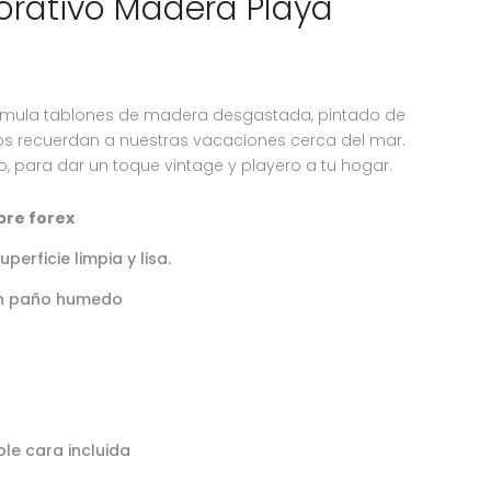
orativo Madera Playa
imula tablones de madera desgastada, pintado de
os recuerdan a nuestras vacaciones cerca del mar.
 para dar un toque vintage y playero a tu hogar.
obre forex
erficie limpia y lisa.
con paño humedo
le cara incluida