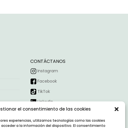
ciones
eden
gir
gina
oducto
CONTÁCTANOS
Instagram
Facebook
TikTok
Linkedin
stionar el consentimiento de las cookies
Horario:
09:00 – 18:00
Correo:
contacto@nexointeriores.com
jores experiencias, utilizamos tecnologías como las cookies
acceder a la información del dispositivo. El consentimiento