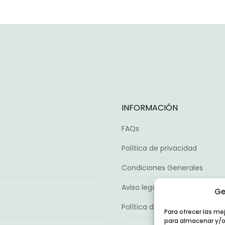
Las
87,00€
op
opciones
se
se
pu
pueden
ele
elegir
en
en
la
la
pá
página
de
de
pr
INFORMACIÓN
producto
a
FAQs
Política de privacidad
Condiciones Generales
Aviso legal
Ge
Política de cookies (UE)
Para ofrecer las me
para almacenar y/o 