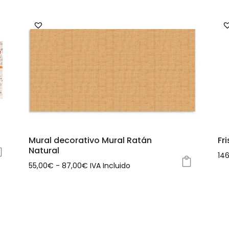
Mural decorativo Mural Ratán
Fr
Natural
14
Rango
55,00
€
-
87,00
€
IVA Incluido
Est
Este
de
pr
producto
precios:
tie
tiene
desde
múl
múltiples
55,00€
var
variantes.
hasta
La