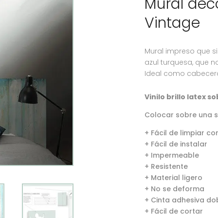
Mural dec
Vintage
Mural impreso que s
azul turquesa, que n
Ideal como cabecero,
Vinilo brillo latex s
Colocar sobre una sup
+ Fácil de limpiar 
+ Fácil de instalar
+ Impermeable
+ Resistente
+ Material ligero
+ No se deforma
+ Cinta adhesiva dob
+ Fácil de cortar