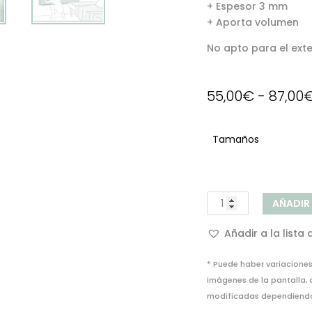
+ Espesor 3 mm
+ Aporta volumen
No apto para el exter
55,00
€
-
87,00
Tamaños
Mural
AÑADIR
decorativo
Madera
Añadir a la lista
Playa
Vintage
* Puede haber variaciones 
cantidad
imágenes de la pantalla,
modificadas dependiendo 