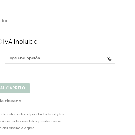
ior.
Rango
€
IVA Incluido
de
precios:
desde
55,00€
hasta
87,00€
 AL CARRITO
 de deseos
de color entre el producto final y las
 así como las medidas pueden verse
del diseño elegido.