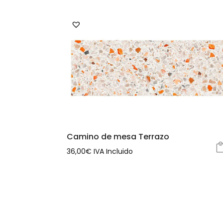
Camino de mesa Terrazo
36,00
€
IVA Incluido
Este
producto
tiene
múltiples
variantes.
Las