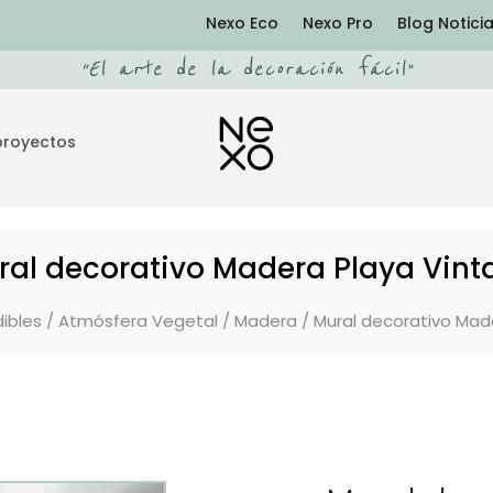
Nexo Eco
Nexo Pro
Blog Notici
“
El arte de la decoración fácil
”
proyectos
ral decorativo Madera Playa Vint
ibles
/
Atmósfera Vegetal
/
Madera
/ Mural decorativo Mad