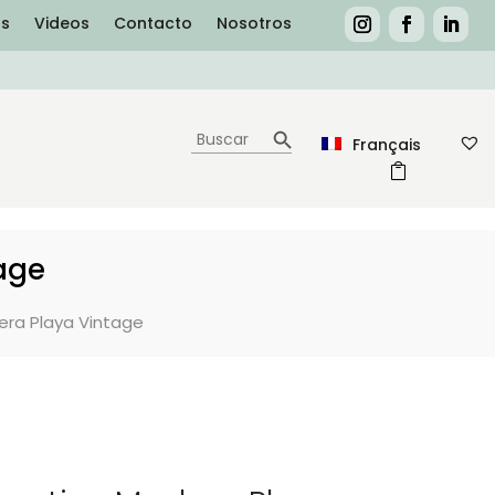
as
Videos
Contacto
Nosotros
Botón de búsqueda
Buscar:
Français
age
era Playa Vintage