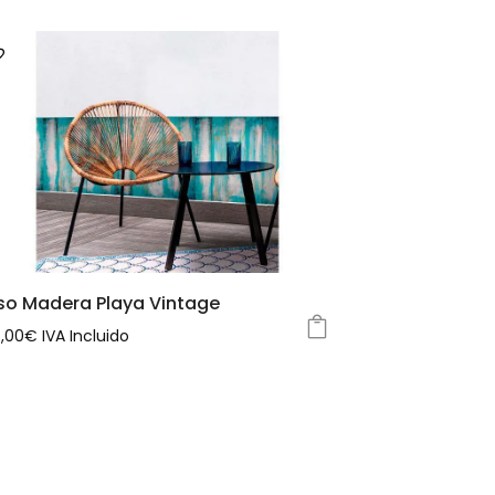
iso Madera Playa Vintage
6,00
€
IVA Incluido
e
oducto
ne
tiples
iantes.
s