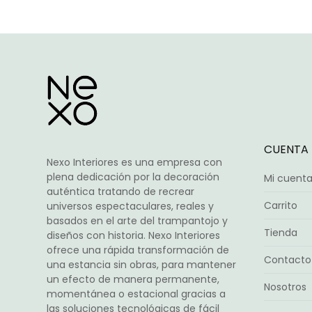
opciones
se
pueden
elegir
en
la
página
de
producto
CUENTA
Nexo Interiores es una empresa con
plena dedicación por la decoración
Mi cuent
auténtica tratando de recrear
Carrito
universos espectaculares, reales y
basados en el arte del trampantojo y
Tienda
diseños con historia. Nexo Interiores
ofrece una rápida transformación de
Contacto
una estancia sin obras, para mantener
un efecto de manera permanente,
Nosotros
momentánea o estacional gracias a
las soluciones tecnológicas de fácil