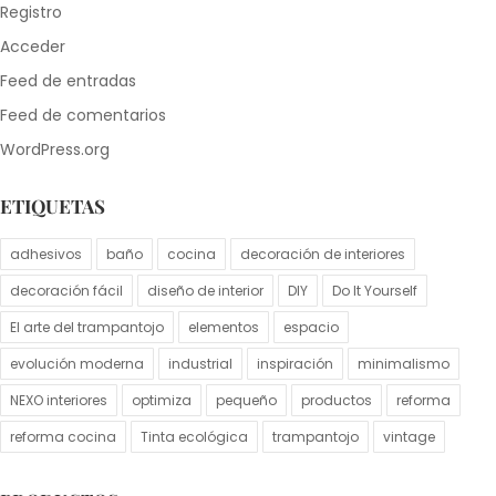
Registro
Acceder
Feed de entradas
Feed de comentarios
WordPress.org
ETIQUETAS
adhesivos
baño
cocina
decoración de interiores
decoración fácil
diseño de interior
DIY
Do It Yourself
El arte del trampantojo
elementos
espacio
evolución moderna
industrial
inspiración
minimalismo
NEXO interiores
optimiza
pequeño
productos
reforma
reforma cocina
Tinta ecológica
trampantojo
vintage