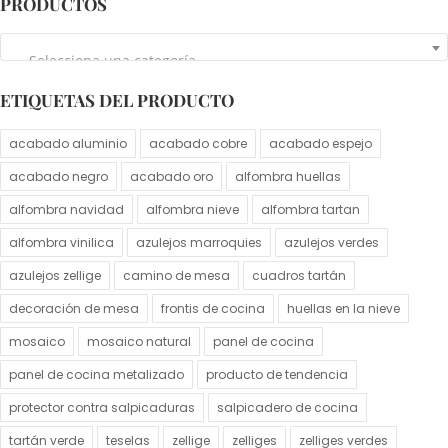
PRODUCTOS
Selecciona una categoría
ETIQUETAS DEL PRODUCTO
acabado aluminio
acabado cobre
acabado espejo
acabado negro
acabado oro
alfombra huellas
alfombra navidad
alfombra nieve
alfombra tartan
alfombra vinilica
azulejos marroquies
azulejos verdes
azulejos zellige
camino de mesa
cuadros tartán
decoración de mesa
frontis de cocina
huellas en la nieve
mosaico
mosaico natural
panel de cocina
panel de cocina metalizado
producto de tendencia
protector contra salpicaduras
salpicadero de cocina
tartán verde
teselas
zellige
zelliges
zelliges verdes