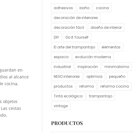
adhesivos
baño
cocina
decoración de interiores
decoración fácil
diseño de interior
DIY
Do It Yourself
El arte del trampantojo
elementos
espacio
evolución moderna
industrial
inspiración
minimalismo
e guardan en
NEXO interiores
optimiza
pequeño
lios al alcance
de cocina,
productos
reforma
reforma cocina
Tinta ecológica
trampantojo
s objetos
vintage
 Las cestas
ndo.
PRODUCTOS