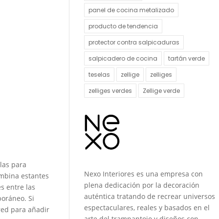
panel de cocina metalizado
producto de tendencia
protector contra salpicaduras
salpicadero de cocina
tartán verde
teselas
zellige
zelliges
zelliges verdes
Zellige verde
las para
Nexo Interiores es una empresa con
Combina estantes
plena dedicación por la decoración
s entre las
auténtica tratando de recrear universos
poráneo. Si
espectaculares, reales y basados en el
red para añadir
arte del trampantojo y diseños con