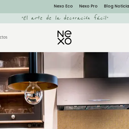
Nexo Eco
Nexo Pro
Blog Notici
“
El arte de la decoración fácil
”
ctos