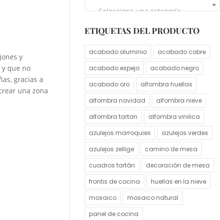
Selecciona una categoría
ETIQUETAS DEL PRODUCTO
acabado aluminio
acabado cobre
jones y
 y que no
acabado espejo
acabado negro
as, gracias a
acabado oro
alfombra huellas
 crear una zona
alfombra navidad
alfombra nieve
alfombra tartan
alfombra vinilica
azulejos marroquies
azulejos verdes
azulejos zellige
camino de mesa
cuadros tartán
decoración de mesa
frontis de cocina
huellas en la nieve
mosaico
mosaico natural
panel de cocina