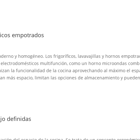
ticos empotrados
erno y homogéneo. Los frigoríficos, lavavajillas y hornos empotr
os electrodomésticos multifunción, como un horno microondas com
izan la funcionalidad de la cocina aprovechando al máximo el esp
an más espacio, limitan las opciones de almacenamiento y pueden 
jo definidas
zación del espacio de la cocina. Se trata de un concepto ergonómic