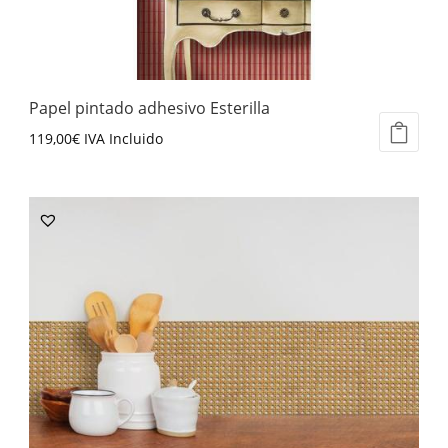
elegir
en
la
página
Papel pintado adhesivo Esterilla
de
119,00
€
IVA Incluido
producto
Este
producto
tiene
múltiples
variantes.
Las
opciones
se
pueden
elegir
en