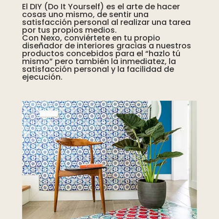
El DIY (Do It Yourself) es el arte de hacer
pueden
cosas uno mismo, de sentir una
elegir
satisfacción personal al realizar una tarea
por tus propios medios.
en
Con Nexo, conviértete en tu propio
diseñador de interiores gracias a nuestros
la
productos concebidos para el “hazlo tú
página
mismo” pero también la inmediatez, la
satisfacción personal y la facilidad de
de
ejecución.
producto