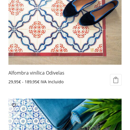
Alfombra vinílica Odivelas
Rango
29,95
€
-
189,95
€
IVA Incluido
Este
de
producto
precios:
tiene
desde
múltiples
29,95€
variantes.
hasta
Las
189,95€