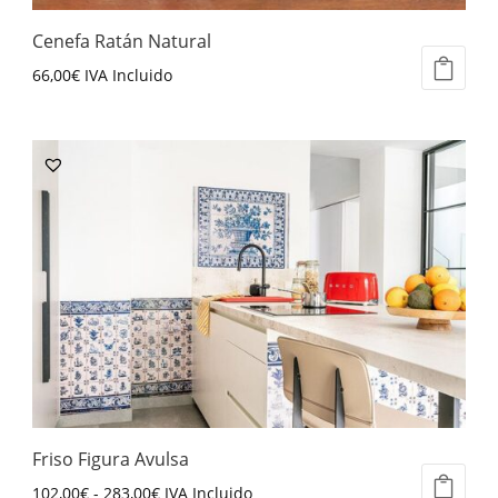
la
página
Cenefa Ratán Natural
de
66,00
€
IVA Incluido
producto
Este
producto
tiene
múltiples
variantes.
Las
opciones
se
pueden
elegir
en
la
página
Friso Figura Avulsa
de
Rango
102,00
€
-
283,00
€
IVA Incluido