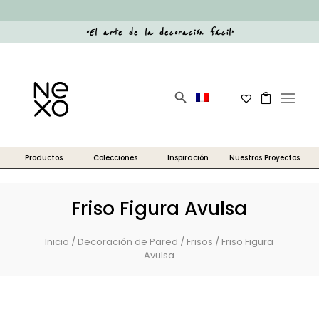
“
El arte de la decoración fácil
”
Botón de búsqueda
Buscar:
Friso Figura Avulsa
Inicio
/
Decoración de Pared
/
Frisos
/ Friso Figura
Avulsa