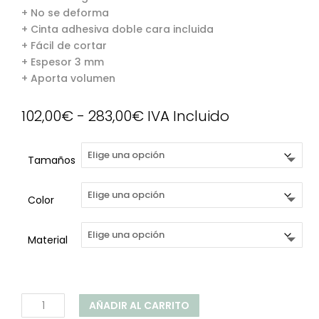
+ No se deforma
+ Cinta adhesiva doble cara incluida
+ Fácil de cortar
+ Espesor 3 mm
+ Aporta volumen
Rango
102,00
€
-
283,00
€
IVA Incluido
de
precios:
Tamaños
desde
102,00€
hasta
Color
283,00€
Material
Friso
AÑADIR AL CARRITO
Figura