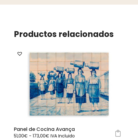
Productos relacionados
Panel de Cocina Avança
Rango
51,00
€
-
173,00
€
IVA Incluido