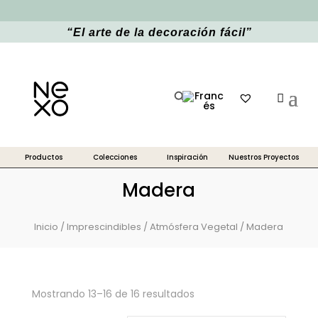
“
El arte de la decoración fácil
”
Botón de búsqueda
Buscar:
Madera
Inicio
/
Imprescindibles
/
Atmósfera Vegetal
/ Madera
Mostrando 13–16 de 16 resultados