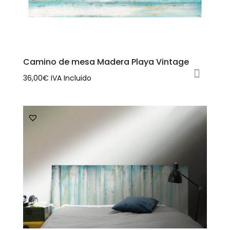
se
pueden
elegir
en
la
Camino de mesa Madera Playa Vintage
página
36,00
€
IVA Incluido
de
Este
producto
producto
tiene
múltiples
variantes.
Las
opciones
se
pueden
elegir
en