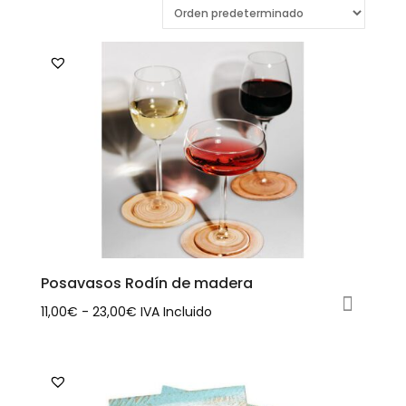
Posavasos Rodín de madera
Rango
11,00
€
-
23,00
€
IVA Incluido
Este
de
producto
precios:
tiene
desde
múltiples
11,00€