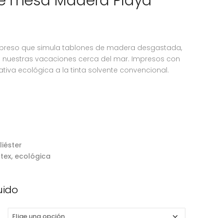
e mesa Madera Playa
reso que simula tablones de madera desgastada,
 nuestras vacaciones cerca del mar. Impresos con
rnativa ecológica a la tinta solvente convencional.
liéster
atex, ecológica
uido