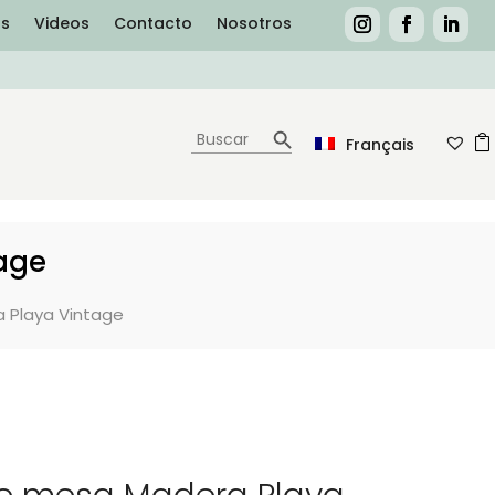
as
Videos
Contacto
Nosotros
Botón de búsqueda
Buscar:
Français
age
 Playa Vintage