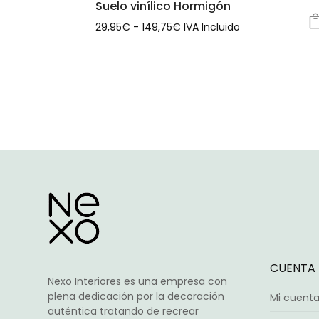
Suelo vinílico Hormigón
Rango
29,95
€
-
149,75
€
IVA Incluido
Este
de
producto
precios:
tiene
desde
múltiples
29,95€
variantes.
hasta
Las
149,75€
opciones
se
pueden
elegir
en
la
página
de
CUENTA
producto
Nexo Interiores es una empresa con
plena dedicación por la decoración
Mi cuent
auténtica tratando de recrear