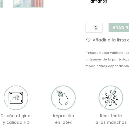
Tamaños
Camino
AÑADIR
de
mesa
Añadir a la lista
Madera
Playa
* Puede haber variaciones 
Vintage
imágenes de la pantalla,
cantidad
modificadas dependiendo 
Diseño otiginal
Impresión
Resistente
y calidad HD
en latex
a las manchas