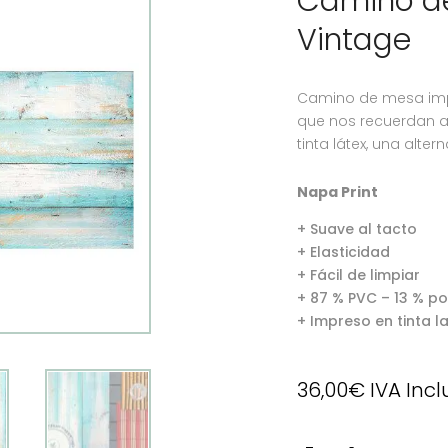
Camino d
Vintage
Camino de mesa imp
que nos recuerdan a
tinta látex, una alte
Napa Print
+ Suave al tacto
+ Elasticidad
+ Fácil de limpiar
+ 87 % PVC – 13 % po
+ Impreso en tinta l
36,00
€
IVA Incl