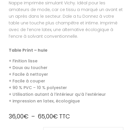
Nappe imprimée simulant Vichy. Idéal pour les
amateurs de mode, car ce tissu a marqué un avant et
un après dans le secteur. Dale a tu Donnez à votre
table une touche plus champêtre et intime. Imprimé
avec de l’encre latex, une alternative écologique à
l’encre à solvant conventionnelle.
Table Print – hule
+ Finition lisse
+ Doux au toucher
+ Facile à nettoyer
+ Facile à couper
+ 90 % PVC – 10 % polyester
+ Utilisation autant à l’intérieur qu’à l’extérieur
+ impression en latex, écologique
Plage
36,00
€
–
65,00
€
TTC
de
prix :