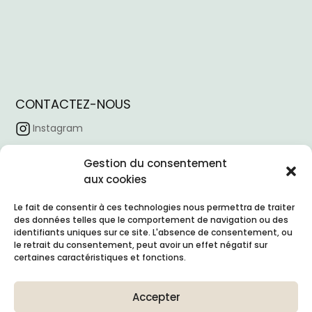
CONTACTEZ-NOUS
Instagram
Facebook
Gestion du consentement
Tiktok
aux cookies
Linkedin
Le fait de consentir à ces technologies nous permettra de traiter
des données telles que le comportement de navigation ou des
Horaire d’ouverture :
09:00 – 18:00
identifiants uniques sur ce site. L'absence de consentement, ou
Email :
contacto@nexointeriores.com
le retrait du consentement, peut avoir un effet négatif sur
certaines caractéristiques et fonctions.
Adresse de l’entreprise :
Avd. Valdelaparra, 27
Accepter
Nave 3, Alcobendas (Madrid, 28108)