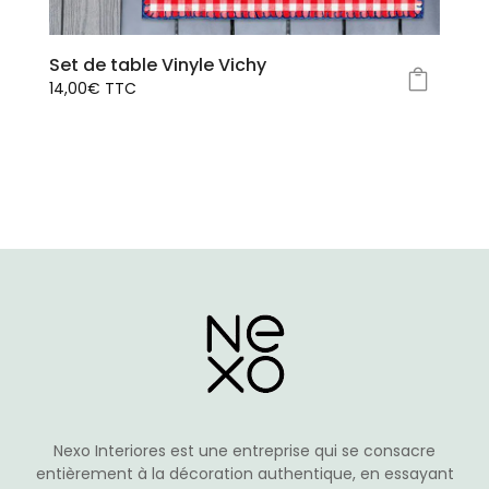
la
page
Set de table Vinyle Vichy
du
14,00
€
TTC
produit
Ce
produit
a
plusieurs
variations.
Les
options
peuvent
être
choisies
sur
la
page
du
Nexo Interiores est une entreprise qui se consacre
produit
entièrement à la décoration authentique, en essayant