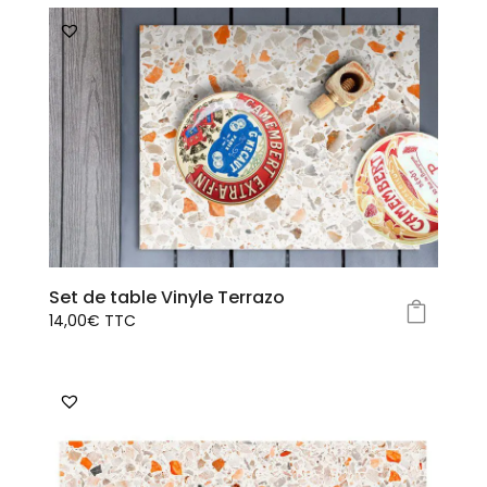
Set de table Vinyle Terrazo
14,00
€
TTC
Ce
produit
a
plusieurs
variations.
Les