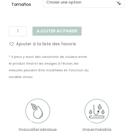
Tamaños
36,00€
à
65,00€
quantité
AJOUTER AU PANIER
de
Nappe
Ajouter à la liste des favoris
Vinyle
Vichy
* Il peut y avoir des variations de couleur entre
le produit final et les images à l’écran, les
mesures peuvent être modifiées en fonction du
modèle choisi.
Hypoallergénique
Imperméable