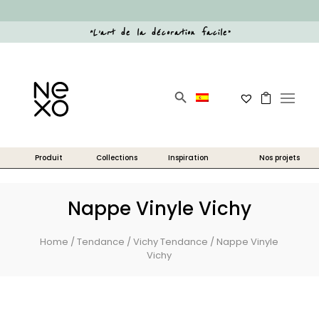
“
L’art de la décoration facile
”
Search Button
Search
for:
Nappe Vinyle Vichy
Home
/
Tendance
/
Vichy Tendance
/ Nappe Vinyle
Vichy