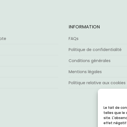
sur
su
la
la
page
pa
du
du
INFORMATION
produit
pr
pte
FAQs
Politique de confidentialité
Conditions générales
Mentions légales
Politique relative aux cookies
Le fait de co
telles que l
site. L'abse
effet négatif