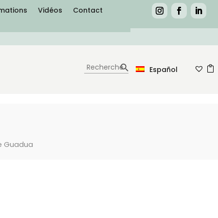
rmations
Vidéos
Contact
Search Button
Search
0
for:
Español
le Guadua