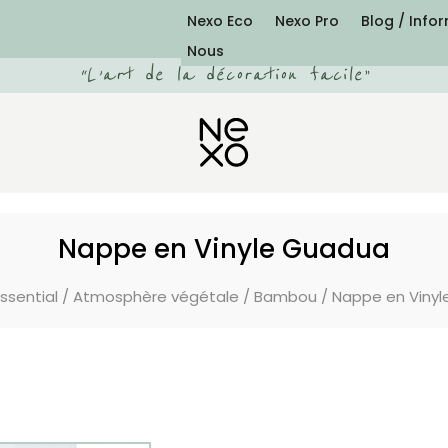
Nexo Eco
Nexo Pro
Blog / Info
Nous
“
L’art de la décoration facile
”
Nappe en Vinyle Guadua
ssential
/
Atmosphère végétale
/
Bambou
/ Nappe en Viny