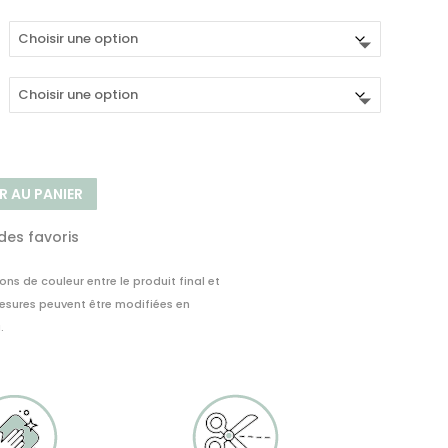
de
prix :
36,00€
à
65,00€
R AU PANIER
 des favoris
ions de couleur entre le produit final et
mesures peuvent être modifiées en
.