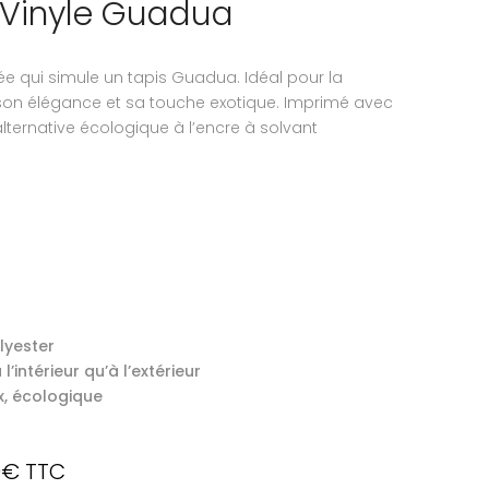
Vinyle Guadua
e qui simule un tapis Guadua. Idéal pour la
son élégance et sa touche exotique. Imprimé avec
 alternative écologique à l’encre à solvant
lyester
l’intérieur qu’à l’extérieur
x, écologique
Plage
0
€
TTC