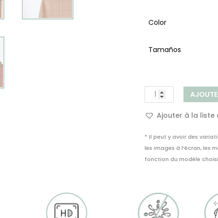
Color
Tamaños
quantité
AJOUTE
de
Nappe
Ajouter à la liste
en
Vinyle
* Il peut y avoir des variat
Guadua
les images à l’écran, les 
fonction du modèle choisi