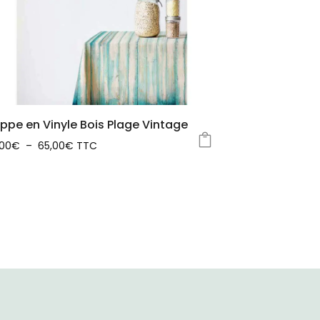
ppe en Vinyle Bois Plage Vintage
Plage
,00
€
–
65,00
€
TTC
de
oduit
prix :
36,00€
sieurs
à
iations.
65,00€
s
tions
uvent
e
isies