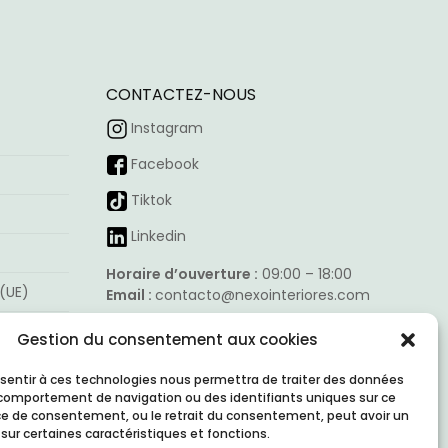
r
ge
CONTACTEZ-NOUS
oduit
Instagram
Facebook
Tiktok
Linkedin
Horaire d’ouverture :
09:00 – 18:00
 (UE)
Email :
contacto@nexointeriores.com
Adresse de l’entreprise :
Gestion du consentement aux cookies
Avd. Valdelaparra, 27
Nave 3, Alcobendas (Madrid, 28108)
nsentir à ces technologies nous permettra de traiter des données
e comportement de navigation ou des identifiants uniques sur ce
nce de consentement, ou le retrait du consentement, peut avoir un
 sur certaines caractéristiques et fonctions.