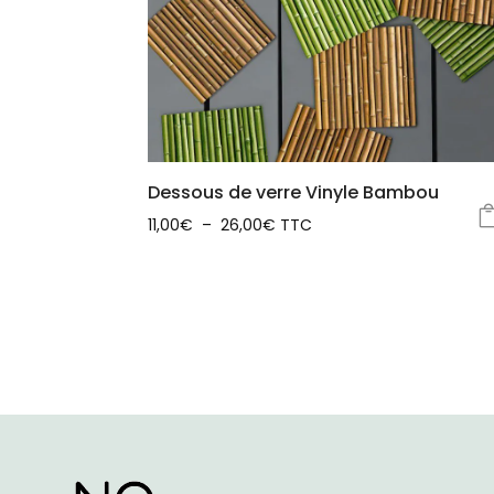
Dessous de verre Vinyle Bambou
Plage
11,00
€
–
26,00
€
TTC
Ce
de
produit
prix :
a
11,00€
plusieurs
à
variations.
26,00€
Les
options
peuvent
être
choisies