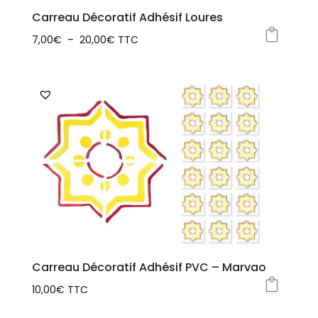
la
Carreau Décoratif Adhésif Loures
page
Plage
7,00
€
–
20,00
€
TTC
du
Ce
de
produit
produit
prix :
a
7,00€
plusieurs
à
variations.
20,00€
Les
options
peuvent
être
choisies
sur
la
Carreau Décoratif Adhésif PVC – Marvao
page
10,00
€
TTC
du
Ce
produit