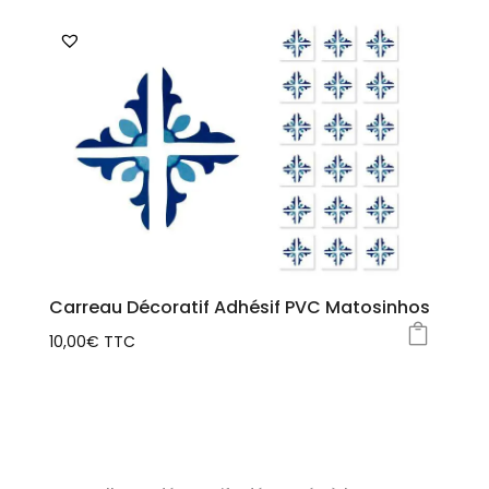
produit
a
plusieurs
variations.
Les
options
peuvent
être
choisies
sur
la
Carreau Décoratif Adhésif PVC Matosinhos
page
10,00
€
TTC
du
Ce
produit
produit
a
plusieurs
variations.