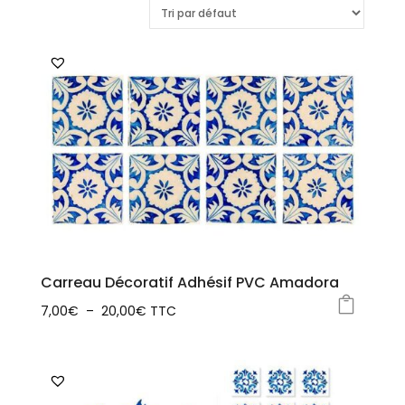
Carreau Décoratif Adhésif PVC Amadora
Plage
7,00
€
–
20,00
€
TTC
Ce
de
produit
prix :
a
7,00€
plusieurs
à