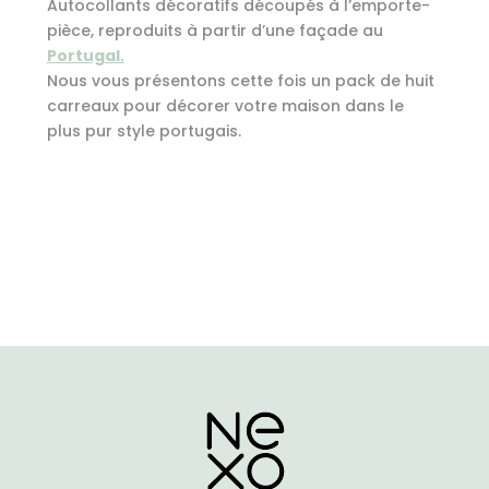
Autocollants décoratifs découpés à l’emporte-
Les
pièce, reproduits à partir d’une façade au
options
Portugal.
peuvent
Nous vous présentons cette fois un pack de huit
carreaux pour décorer votre maison dans le
être
plus pur style portugais.
choisies
sur
la
page
du
produit