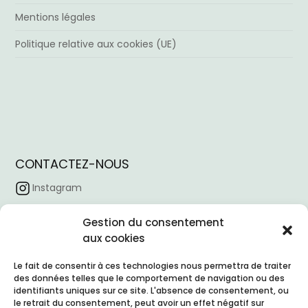
Mentions légales
Politique relative aux cookies (UE)
CONTACTEZ-NOUS
Instagram
Facebook
Gestion du consentement
Tiktok
aux cookies
Linkedin
Le fait de consentir à ces technologies nous permettra de traiter
des données telles que le comportement de navigation ou des
Horaire d’ouverture :
09:00 – 18:00
identifiants uniques sur ce site. L'absence de consentement, ou
Email :
contacto@nexointeriores.com
le retrait du consentement, peut avoir un effet négatif sur