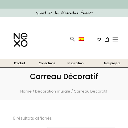
“
L’art de la décoration facile
”
Search Button
Search
for:
Carreau Décoratif
Home
/
Décoration murale
/ Carreau Décoratif
6 résultats affichés