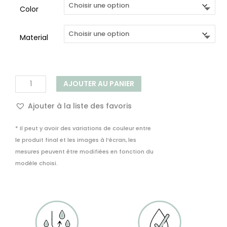
20,00€
Color
Material
quantité
AJOUTER AU PANIER
de
Carreau
Ajouter à la liste des favoris
Décoratif
Adhésif
* Il peut y avoir des variations de couleur entre
PVC
le produit final et les images à l’écran, les
Amadora
mesures peuvent être modifiées en fonction du
modèle choisi.