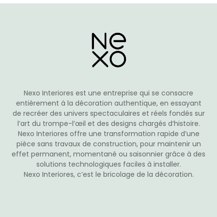
options
peuvent
être
choisies
sur
la
page
du
Nexo Interiores est une entreprise qui se consacre
produit
entièrement à la décoration authentique, en essayant
de recréer des univers spectaculaires et réels fondés sur
l’art du trompe-l’œil et des designs chargés d’histoire.
Nexo Interiores offre une transformation rapide d’une
pièce sans travaux de construction, pour maintenir un
effet permanent, momentané ou saisonnier grâce à des
solutions technologiques faciles à installer.
Nexo Interiores, c’est le bricolage de la décoration.