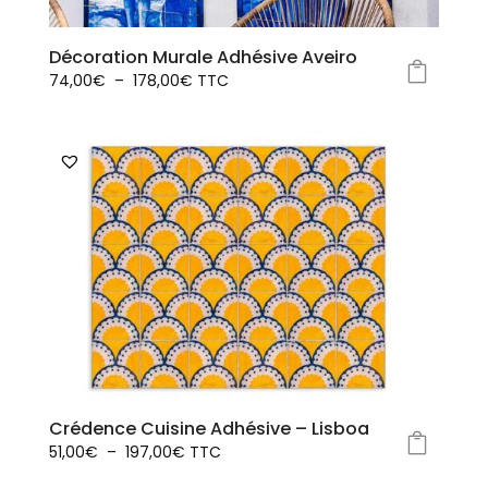
Décoration Murale Adhésive Aveiro
Plage
74,00
€
–
178,00
€
TTC
Ce
de
produit
prix :
a
74,00€
plusieurs
à
variations.
178,00€
Les
options
peuvent
être
choisies
sur
la
page
Crédence Cuisine Adhésive – Lisboa
du
Plage
51,00
€
–
197,00
€
TTC
produit
Ce
de