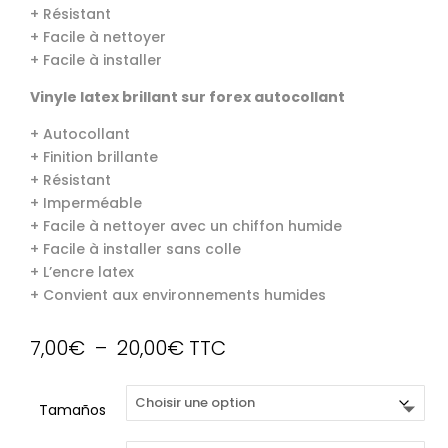
+ Résistant
+ Facile à nettoyer
+ Facile à installer
Vinyle latex brillant sur forex autocollant
+ Autocollant
+ Finition brillante
+ Résistant
+ Imperméable
+ Facile à nettoyer avec un chiffon humide
+ Facile à installer sans colle
+ L’encre latex
+ Convient aux environnements humides
Plage
7,00
€
–
20,00
€
TTC
de
prix :
Tamaños
7,00€
à