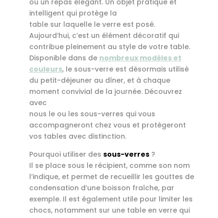
ou un repas élégant. Un objet pratique et
sur
intelligent qui protège la
la
table sur laquelle le verre est posé.
Aujourd’hui, c’est un élément décoratif qui
page
contribue pleinement au style de votre table.
du
Disponible dans de
nombreux modèles et
produit
couleurs
, le sous-verre est désormais utilisé
du petit-déjeuner au dîner, et à chaque
moment convivial de la journée. Découvrez
avec
nous le ou les sous-verres qui vous
accompagneront chez vous et protégeront
vos tables avec distinction.
Pourquoi utiliser des
sous-verres
?
Il se place sous le récipient, comme son nom
l’indique, et permet de recueillir les gouttes de
condensation d’une boisson fraîche, par
exemple. Il est également utile pour limiter les
chocs, notamment sur une table en verre qui