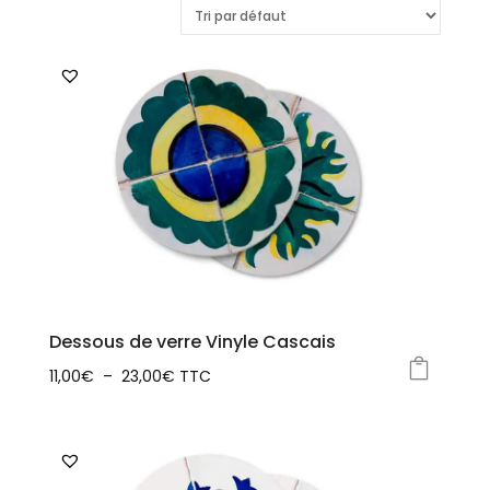
Dessous de verre Vinyle Cascais
Plage
11,00
€
–
23,00
€
TTC
Ce
de
produit
prix :
a
11,00€
plusieurs
à