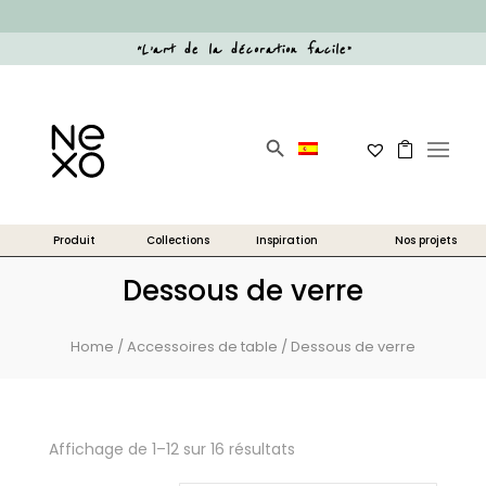
“
L’art de la décoration facile
”
Search Button
Search
for:
Dessous de verre
Home
/
Accessoires de table
/ Dessous de verre
Affichage de 1–12 sur 16 résultats