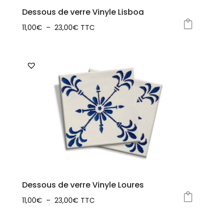
la
Dessous de verre Vinyle Lisboa
page
Plage
11,00
€
–
23,00
€
TTC
du
Ce
de
produit
produit
prix :
a
11,00€
plusieurs
à
variations.
23,00€
Les
options
peuvent
être
choisies
sur
la
Dessous de verre Vinyle Loures
page
Plage
11,00
€
–
23,00
€
TTC
du
Ce
de
produit