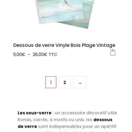
options
peuvent
être
choisies
sur
la
Dessous de verre Vinyle Bois Plage Vintage
page
Plage
11,00
€
–
26,00
€
TTC
du
Ce
de
produit
produit
prix :
a
11,00€
1
2
→
plusieurs
à
variations.
26,00€
Les
options
Les sous-verre
: un accessoire décoratif utile
peuvent
Ronds, carrés, à motifs ou unis, les
dessous
être
de verre
sont indispensables pour un apéritif
choisies