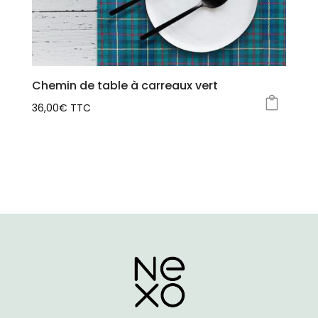
peuvent
être
choisies
sur
la
Chemin de table à carreaux vert
page
36,00
€
TTC
du
produit