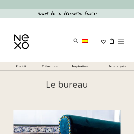
“
L’art de la décoration facile
”
Search Button
Search
for:
Le bureau