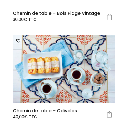
Chemin de table – Bois Plage Vintage
36,00
€
TTC
Ce
produit
a
plusieurs
variations.
Les
options
peuvent
être
choisies
sur
la
page
Chemin de table – Odivelas
du
40,00
€
TTC
produit
Ce