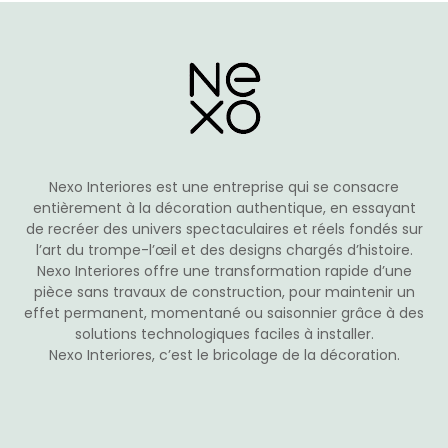
options
peuvent
être
choisies
sur
la
page
du
Nexo Interiores est une entreprise qui se consacre
produit
entièrement à la décoration authentique, en essayant
de recréer des univers spectaculaires et réels fondés sur
l’art du trompe-l’œil et des designs chargés d’histoire.
Nexo Interiores offre une transformation rapide d’une
pièce sans travaux de construction, pour maintenir un
effet permanent, momentané ou saisonnier grâce à des
solutions technologiques faciles à installer.
Nexo Interiores, c’est le bricolage de la décoration.