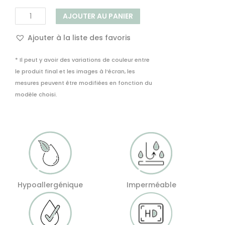
quantité
AJOUTER AU PANIER
de
Dessous
Ajouter à la liste des favoris
de
verre
* Il peut y avoir des variations de couleur entre
Vinyle
le produit final et les images à l’écran, les
Bois
mesures peuvent être modifiées en fonction du
Plage
modèle choisi.
Vintage
Hypoallergénique
Imperméable