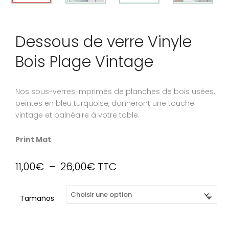
Dessous de verre Vinyle
Bois Plage Vintage
Nos sous-verres imprimés de planches de bois usées,
peintes en bleu turquoise, donneront une touche
vintage et balnéaire à votre table.
Print Mat
Plage
11,00
€
–
26,00
€
TTC
de
prix :
Tamaños
11,00€
à
26,00€