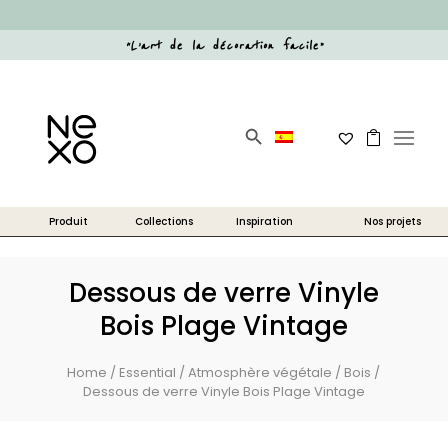
“
L’art de la décoration facile
”
Search Button
Search
for:
Dessous de verre Vinyle
Bois Plage Vintage
Home
/
Essential
/
Atmosphère végétale
/
Bois
/
Dessous de verre Vinyle Bois Plage Vintage