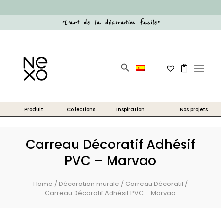
“
L’art de la décoration facile
”
Search Button
Search
for:
Carreau Décoratif Adhésif
PVC – Marvao
Home
/
Décoration murale
/
Carreau Décoratif
/
Carreau Décoratif Adhésif PVC – Marvao