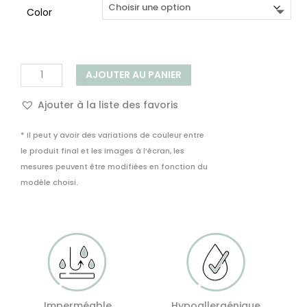
Color
quantité
AJOUTER AU PANIER
de
Carreau
Ajouter à la liste des favoris
Décoratif
Adhésif
* Il peut y avoir des variations de couleur entre
PVC
le produit final et les images à l’écran, les
-
mesures peuvent être modifiées en fonction du
Marvao
modèle choisi.
Imperméable
Hypoallergénique