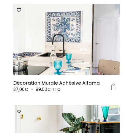
Décoration Murale Adhésive Alfama
Plage
37,00
€
–
89,00
€
TTC
Ce
de
produit
prix :
a
37,00€
plusieurs
à
variations.
89,00€
Les