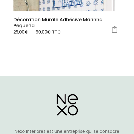
la
page
Décoration Murale Adhésive Marinha
du
Pequeña
produit
Plage
25,00
€
–
60,00
€
TTC
Ce
de
produit
prix :
a
25,00€
plusieurs
à
variations.
60,00€
Les
options
peuvent
être
choisies
sur
la
page
du
Nexo Interiores est une entreprise qui se consacre