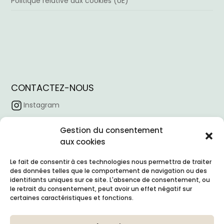
Politique relative aux cookies (UE)
CONTACTEZ-NOUS
Instagram
Facebook
Gestion du consentement
Tiktok
aux cookies
Linkedin
Le fait de consentir à ces technologies nous permettra de traiter
des données telles que le comportement de navigation ou des
Horaire d’ouverture :
09:00 – 18:00
identifiants uniques sur ce site. L'absence de consentement, ou
Email :
contacto@nexointeriores.com
le retrait du consentement, peut avoir un effet négatif sur
certaines caractéristiques et fonctions.
Adresse de l’entreprise :
Avd. Valdelaparra, 27