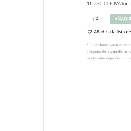
16.230,00
€
IVA Incl
Producto
AÑADIR
cantidad
Añadir a la lista d
* Puede haber variaciones de 
imágenes de la pantalla, así
modificadas dependiendo del