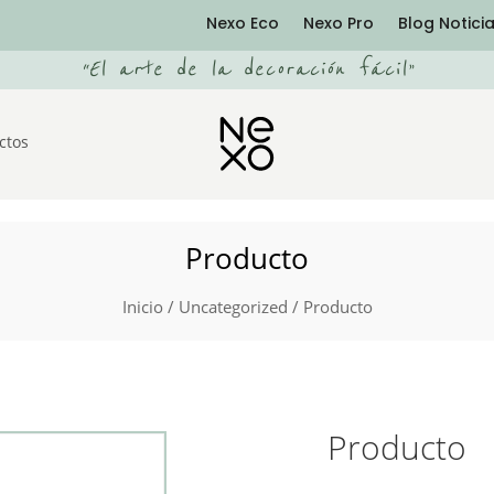
Nexo Eco
Nexo Pro
Blog Notici
“
El arte de la decoración fácil
”
ctos
Producto
Inicio
/
Uncategorized
/ Producto
Producto