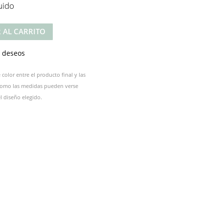
uido
 AL CARRITO
e deseos
color entre el producto final y las
 como las medidas pueden verse
 diseño elegido.