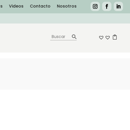
as
Videos
Contacto
Nosotros
Botón de búsqueda
Buscar:
0