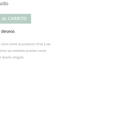
uido
 AL CARRITO
e deseos
color entre el producto final y las
 como las medidas pueden verse
 diseño elegido.