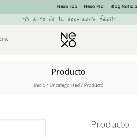
Nexo Eco
Nexo Pro
Blog Notici
“
El arte de la decoración fácil
”
ctos
Producto
Inicio
/
Uncategorized
/ Producto
Producto