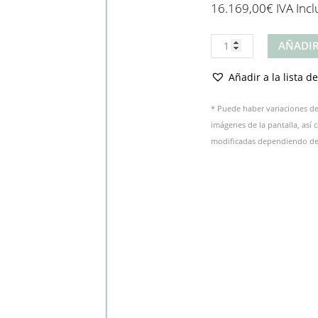
16.169,00
€
IVA Incl
Producto
AÑADIR
cantidad
Añadir a la lista d
* Puede haber variaciones de 
imágenes de la pantalla, así
modificadas dependiendo del