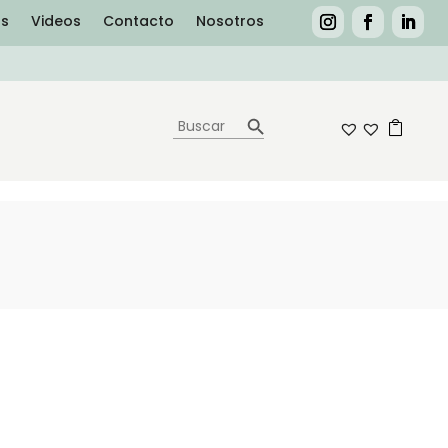
as
Videos
Contacto
Nosotros
Botón de búsqueda
Buscar:
0