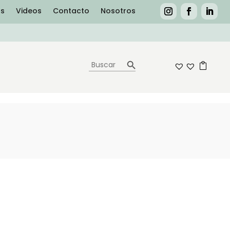
as
Videos
Contacto
Nosotros
Botón de búsqueda
Buscar:
0