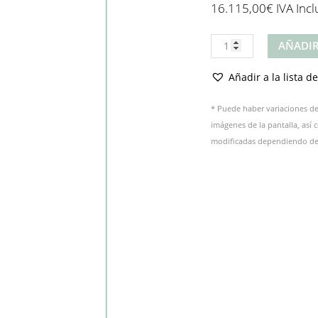
16.115,00
€
IVA Incl
Producto
AÑADIR
cantidad
Añadir a la lista d
* Puede haber variaciones de 
imágenes de la pantalla, así
modificadas dependiendo del