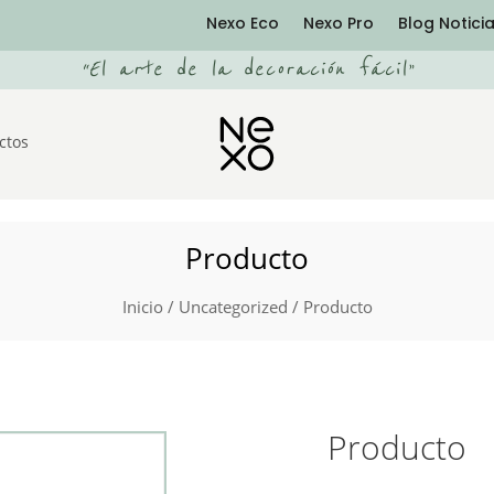
Nexo Eco
Nexo Pro
Blog Notici
“
El arte de la decoración fácil
”
ctos
Producto
Inicio
/
Uncategorized
/ Producto
Producto