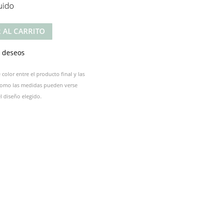
uido
 AL CARRITO
e deseos
color entre el producto final y las
 como las medidas pueden verse
 diseño elegido.