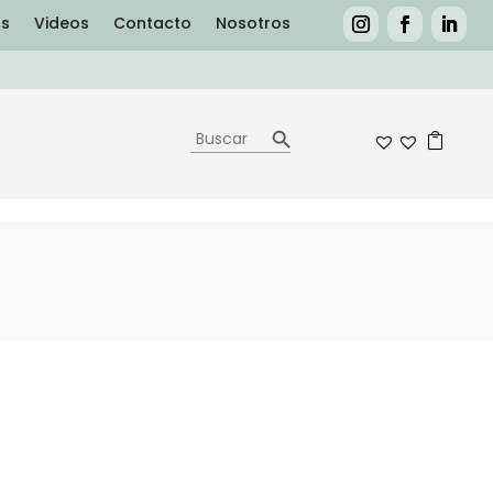
as
Videos
Contacto
Nosotros
Botón de búsqueda
Buscar:
0