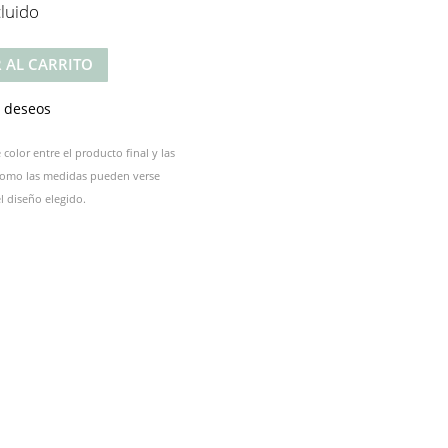
cluido
 AL CARRITO
e deseos
color entre el producto final y las
 como las medidas pueden verse
 diseño elegido.