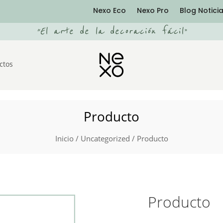
Nexo Eco
Nexo Pro
Blog Notici
“
El arte de la decoración fácil
”
ctos
Producto
Inicio
/
Uncategorized
/ Producto
Producto