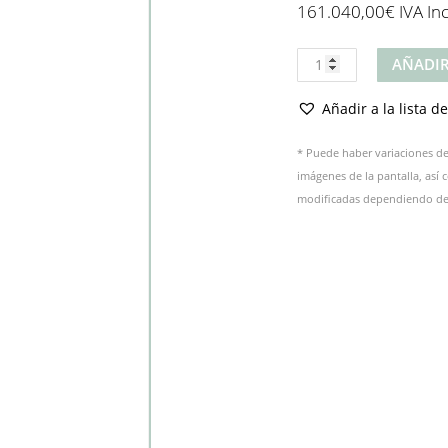
161.040,00
€
IVA In
Producto
AÑADIR
cantidad
Añadir a la lista d
* Puede haber variaciones de 
imágenes de la pantalla, así
modificadas dependiendo del