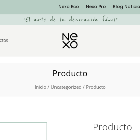
Nexo Eco
Nexo Pro
Blog Notici
“
El arte de la decoración fácil
”
ctos
Producto
Inicio
/
Uncategorized
/ Producto
Producto