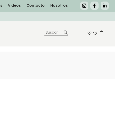
as
Videos
Contacto
Nosotros
Botón de búsqueda
Buscar:
0