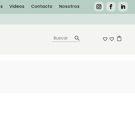
as
Videos
Contacto
Nosotros
Botón de búsqueda
Buscar:
0