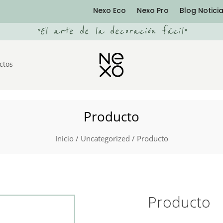
Nexo Eco
Nexo Pro
Blog Notici
“
El arte de la decoración fácil
”
ctos
Producto
Inicio
/
Uncategorized
/ Producto
Producto