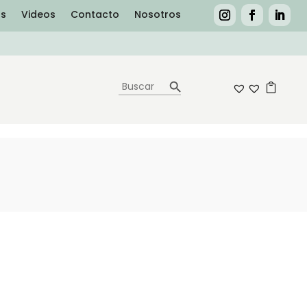
as
Videos
Contacto
Nosotros
Botón de búsqueda
Buscar:
0