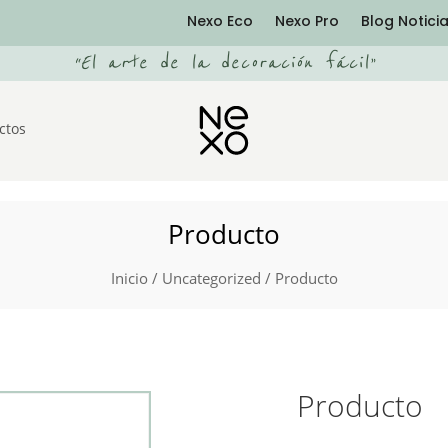
Nexo Eco
Nexo Pro
Blog Notici
“
El arte de la decoración fácil
”
ctos
Producto
Inicio
/
Uncategorized
/ Producto
Producto