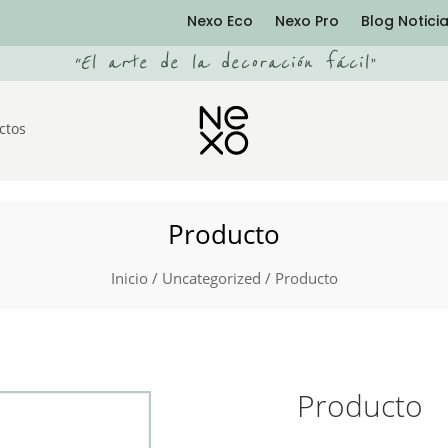
Nexo Eco
Nexo Pro
Blog Notici
“
El arte de la decoración fácil
”
ctos
Producto
Inicio
/
Uncategorized
/ Producto
Producto