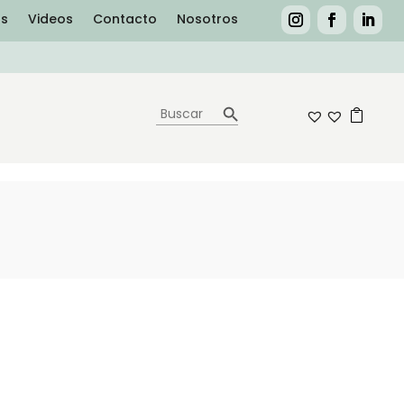
as
Videos
Contacto
Nosotros
Botón de búsqueda
Buscar:
0