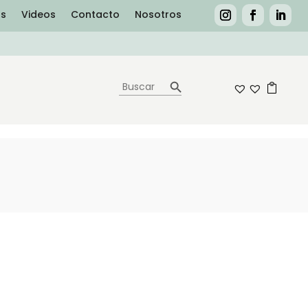
as
Videos
Contacto
Nosotros
Botón de búsqueda
Buscar:
0