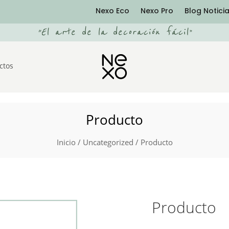
Nexo Eco
Nexo Pro
Blog Notici
“
El arte de la decoración fácil
”
ctos
Producto
Inicio
/
Uncategorized
/ Producto
Producto