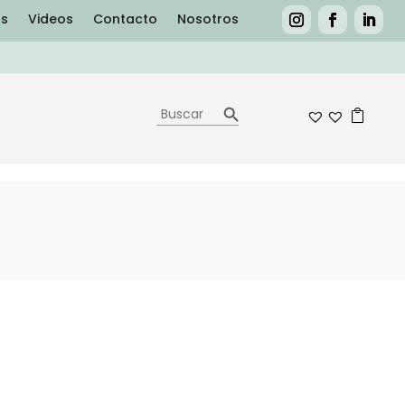
as
Videos
Contacto
Nosotros
Botón de búsqueda
Buscar:
0