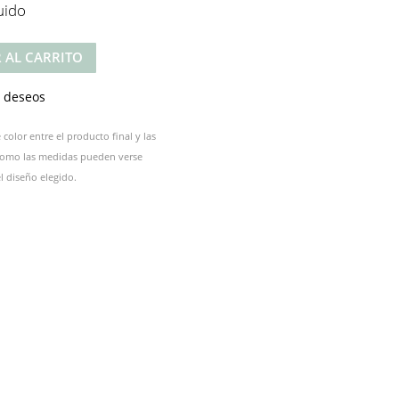
uido
 AL CARRITO
e deseos
color entre el producto final y las
 como las medidas pueden verse
 diseño elegido.