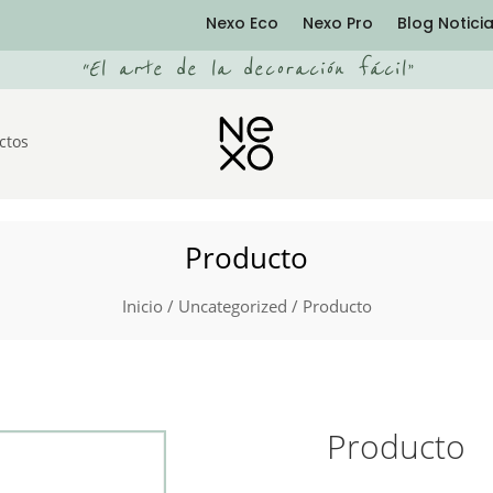
Nexo Eco
Nexo Pro
Blog Notici
“
El arte de la decoración fácil
”
ctos
Producto
Inicio
/
Uncategorized
/ Producto
Producto