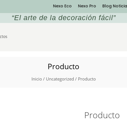
Nexo Eco
Nexo Pro
Blog Notici
“
El arte de la decoración fácil
”
ctos
Producto
Inicio
/
Uncategorized
/ Producto
Producto