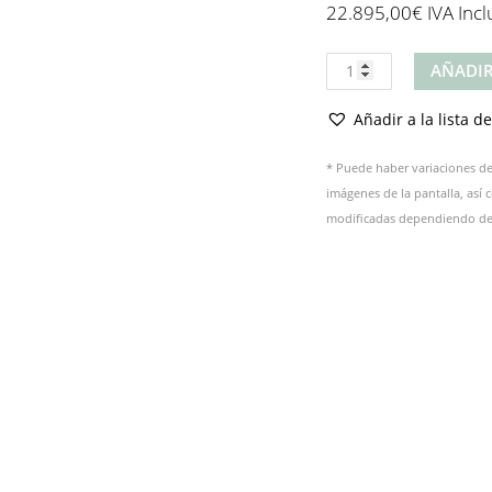
22.895,00
€
IVA Incl
Producto
AÑADIR
cantidad
Añadir a la lista d
* Puede haber variaciones de 
imágenes de la pantalla, así
modificadas dependiendo del