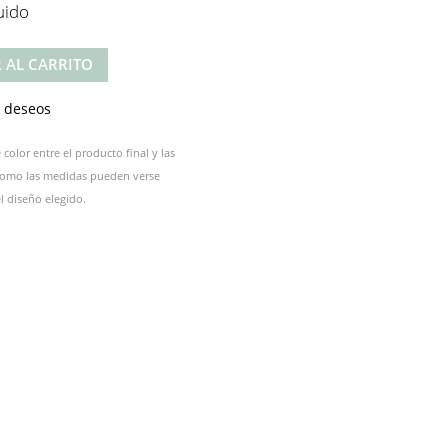
uido
 AL CARRITO
e deseos
color entre el producto final y las
 como las medidas pueden verse
 diseño elegido.