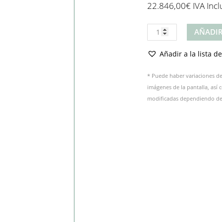
22.846,00
€
IVA Incl
Producto
AÑADIR
cantidad
Añadir a la lista d
* Puede haber variaciones de 
imágenes de la pantalla, así
modificadas dependiendo del