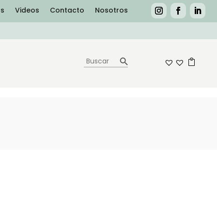
as
Videos
Contacto
Nosotros
Botón de búsqueda
Buscar:
0