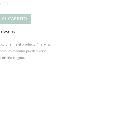
uido
 AL CARRITO
e deseos
color entre el producto final y las
 como las medidas pueden verse
 diseño elegido.