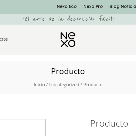
Nexo Eco
Nexo Pro
Blog Notici
“
El arte de la decoración fácil
”
ctos
Producto
Inicio
/
Uncategorized
/ Producto
Producto