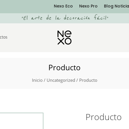
Nexo Eco
Nexo Pro
Blog Notici
“
El arte de la decoración fácil
”
ctos
Producto
Inicio
/
Uncategorized
/ Producto
Producto