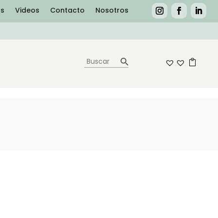
as
Videos
Contacto
Nosotros
Botón de búsqueda
Buscar:
0