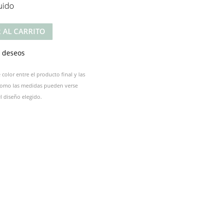
uido
 AL CARRITO
e deseos
color entre el producto final y las
 como las medidas pueden verse
 diseño elegido.