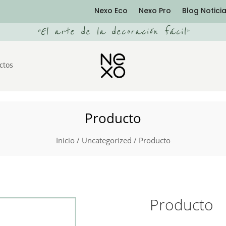
Nexo Eco
Nexo Pro
Blog Notici
“
El arte de la decoración fácil
”
ctos
Producto
Inicio
/
Uncategorized
/ Producto
Producto