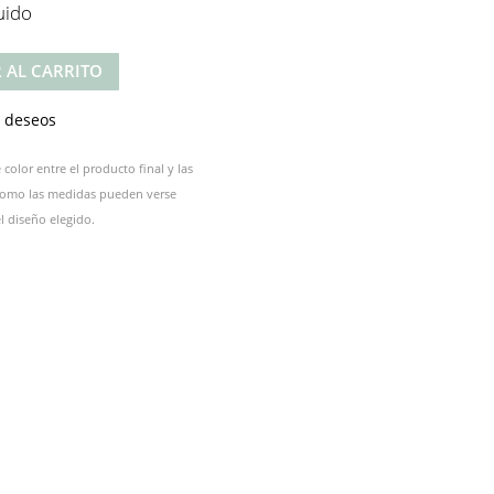
uido
 AL CARRITO
e deseos
color entre el producto final y las
 como las medidas pueden verse
 diseño elegido.