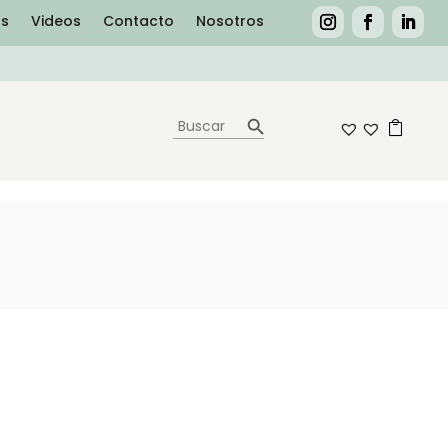
as
Videos
Contacto
Nosotros
Botón de búsqueda
Buscar:
0