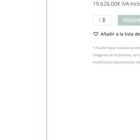
19.626,00
€
IVA Incl
Producto
AÑADIR
cantidad
Añadir a la lista d
* Puede haber variaciones de 
imágenes de la pantalla, así
modificadas dependiendo del