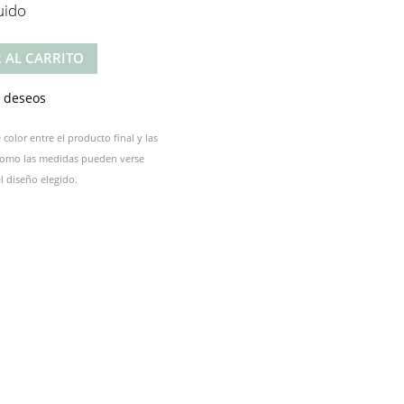
uido
 AL CARRITO
e deseos
color entre el producto final y las
 como las medidas pueden verse
 diseño elegido.