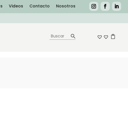
as
Videos
Contacto
Nosotros
Botón de búsqueda
Buscar:
0