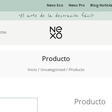
Nexo Eco
Nexo Pro
Blog Notici
“
El arte de la decoración fácil
”
ctos
Producto
Inicio
/
Uncategorized
/ Producto
Producto