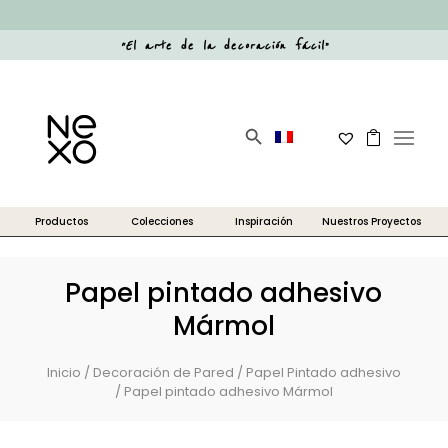
“
El arte de la decoración fácil
”
Botón de búsqueda
Buscar:
Papel pintado adhesivo
Mármol
Inicio
/
Decoración de Pared
/
Papel Pintado adhesivo
/ Papel pintado adhesivo Mármol