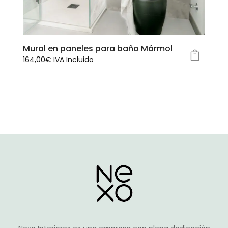
elegir
en
la
página
Mural en paneles para baño Mármol
de
164,00
€
IVA Incluido
producto
Este
producto
tiene
múltiples
variantes.
Las
opciones
se
pueden
elegir
en
la
página
de