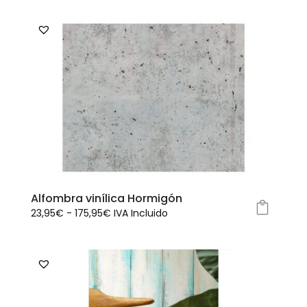
Alfombra vinílica Hormigón
Rango
23,95
€
-
175,95
€
IVA Incluido
Este
de
producto
precios:
tiene
desde
múltiples
23,95€
variantes.
hasta
Las
175,95€