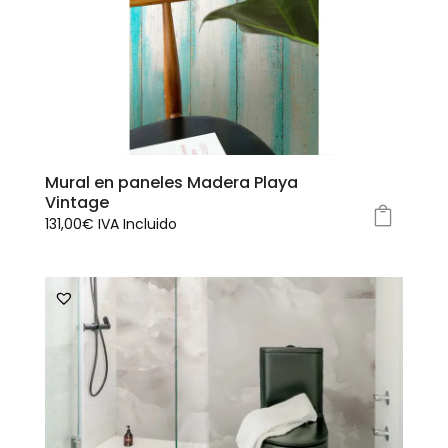
opciones
se
pueden
elegir
en
la
página
Mural en paneles Madera Playa
de
Vintage
producto
131,00
€
IVA Incluido
Este
producto
tiene
múltiples
variantes.
Las
opciones
se
pueden