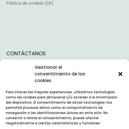
Política de cookies (UE)
CONTÁCTANOS
Instagram
Gestionar el
consentimiento de las
Facebook
cookies
TikTok
Para ofrecer las mejores experiencias, utilizamos tecnologías
Linkedin
como las cookies para almacenar y/o acceder a la información
del dispositivo. El consentimiento de estas tecnologías nos
Horario:
09:00 – 18:00
permitirá procesar datos como el comportamiento de
Correo:
contacto@nexointeriores.com
navegación o las identificaciones únicas en este sitio. No
consentir o retirar el consentimiento, puede afectar
Dirección:
negativamente a ciertas características y funciones.
Avd. Valdelaparra, 27