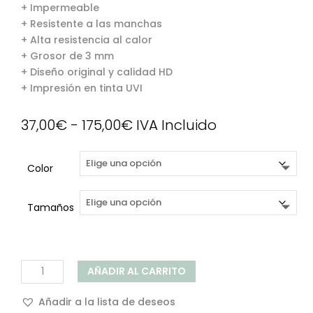
+ Impermeable
+ Resistente a las manchas
+ Alta resistencia al calor
+ Grosor de 3 mm
+ Diseño original y calidad HD
+ Impresión en tinta UVI
Rango
37,00
€
-
175,00
€
IVA Incluido
de
precios:
Color
desde
37,00€
hasta
Tamaños
175,00€
Panel
AÑADIR AL CARRITO
cocina
Mármol
Añadir a la lista de deseos