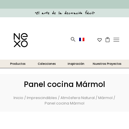
“
El arte de la decoración fácil
”
Botón de búsqueda
Buscar:
Panel cocina Mármol
Inicio
/
Imprescindibles
/
Atmósfera Natural
/
Mármol
/
Panel cocina Mármol