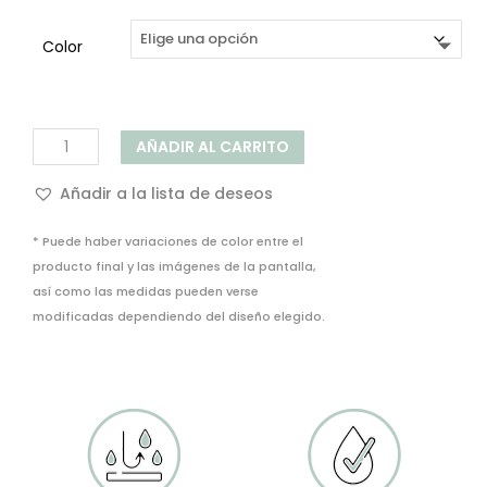
Color
Camino
AÑADIR AL CARRITO
de
mesa
Añadir a la lista de deseos
Bambu
cantidad
* Puede haber variaciones de color entre el
producto final y las imágenes de la pantalla,
así como las medidas pueden verse
modificadas dependiendo del diseño elegido.