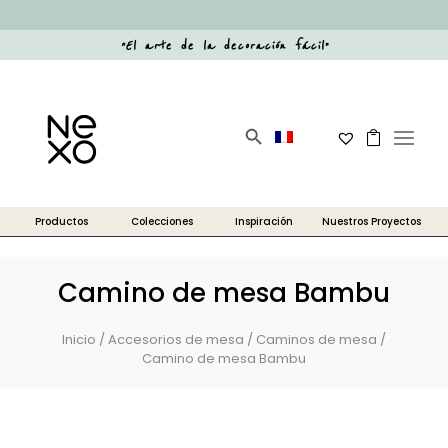
“
El arte de la decoración fácil
”
Botón de búsqueda
Buscar:
Camino de mesa Bambu
Inicio
/
Accesorios de mesa
/
Caminos de mesa
/
Camino de mesa Bambu