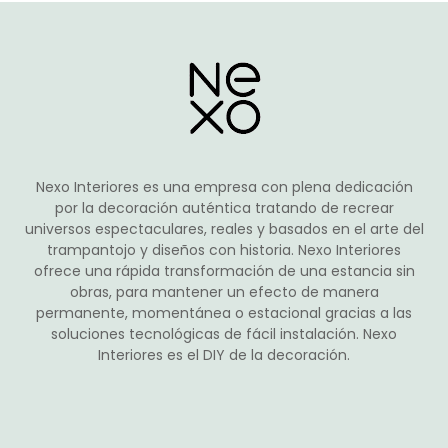
opciones
se
pueden
elegir
en
la
página
de
Nexo Interiores es una empresa con plena dedicación
producto
por la decoración auténtica tratando de recrear
universos espectaculares, reales y basados en el arte del
trampantojo y diseños con historia. Nexo Interiores
ofrece una rápida transformación de una estancia sin
obras, para mantener un efecto de manera
permanente, momentánea o estacional gracias a las
soluciones tecnológicas de fácil instalación. Nexo
Interiores es el DIY de la decoración.