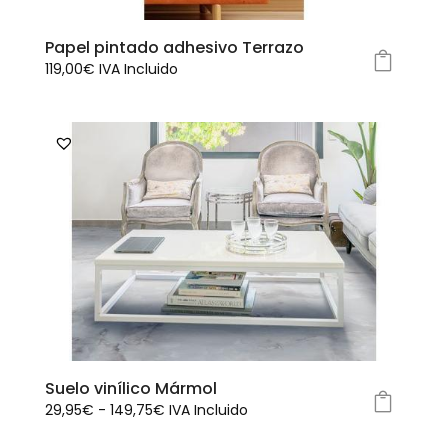
Papel pintado adhesivo Terrazo
119,00
€
IVA Incluido
Este
producto
tiene
múltiples
variantes.
Las
opciones
se
pueden
elegir
en
la
página
Suelo vinílico Mármol
de
Rango
29,95
€
-
149,75
€
IVA Incluido
producto
Este
de