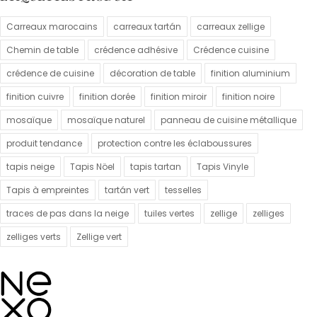
Carreaux marocains
carreaux tartán
carreaux zellige
Chemin de table
crédence adhésive
Crédence cuisine
crédence de cuisine
décoration de table
finition aluminium
finition cuivre
finition dorée
finition miroir
finition noire
mosaïque
mosaïque naturel
panneau de cuisine métallique
produit tendance
protection contre les éclaboussures
tapis neige
Tapis Nöel
tapis tartan
Tapis Vinyle
Tapis à empreintes
tartán vert
tesselles
traces de pas dans la neige
tuiles vertes
zellige
zelliges
zelliges verts
Zellige vert