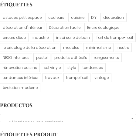
ÉTIQUETTES
astuces petit espace
couleurs
cuisine
DIY
décoration
décoration d'intérieur
Décoration facile
Encre écologique
erreurs déco
industriel
inspi salle de bain
l'art du trompe-l'œil
le bricolage de la décoration
meubles
minimalisme
neutre
NEXO interiores
pastel
produits adhésifs
rangeements
rénovation cuisine
sol vinyle
style
tendances
tendances intérieur
travaux
trompe l'œil
vintage
évolution moderne
PRODUCTOS
Sélectionner une catégorie
ÉTIQUETTES PRODUIT