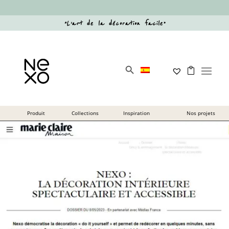
“
L’art de la décoration facile
”
Search Button
Search
for: