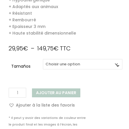
+ Hypoallergénique
+ Adaptés aux animaux
+ Résistant
+ Rembourré
+ Epaisseur 3 mm
+ Haute stabilité dimensionnelle
Plage
29,95
€
–
149,75
€
TTC
de
prix :
Tamaños
29,95€
à
149,75€
quantité
AJOUTER AU PANIER
de
Revêtement
Ajouter à la liste des favoris
Sol
Vinyle
* Il peut y avoir des variations de couleur entre
PVC
le produit final et les images à l’écran, les