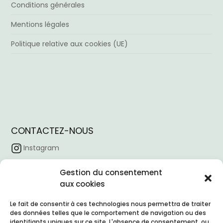
Conditions générales
Mentions légales
Politique relative aux cookies (UE)
CONTACTEZ-NOUS
Instagram
Facebook
Gestion du consentement
aux cookies
Tiktok
Linkedin
Le fait de consentir à ces technologies nous permettra de traiter
des données telles que le comportement de navigation ou des
Horaire d’ouverture :
09:00 – 18:00
identifiants uniques sur ce site. L'absence de consentement, ou