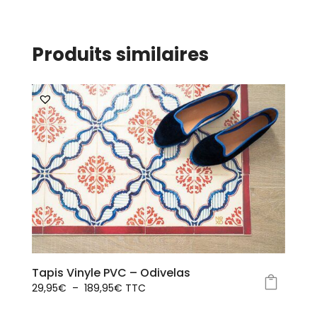
Produits similaires
Tapis Vinyle PVC – Odivelas
Plage
29,95
€
–
189,95
€
TTC
Ce
de