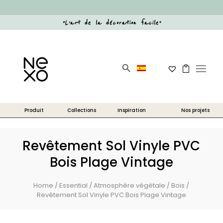
“
L’art de la décoration facile
”
Search Button
Search
for:
Revêtement Sol Vinyle PVC
Bois Plage Vintage
Home
/
Essential
/
Atmosphère végétale
/
Bois
/
Revêtement Sol Vinyle PVC Bois Plage Vintage