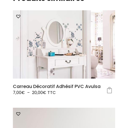
Carreau Décoratif Adhésif PVC Avulsa
Plage
7,00
€
–
20,00
€
TTC
Ce
de
produit
prix :
a
7,00€
plusieurs
à
variations.
20,00€