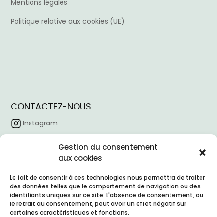
Mentions légales
Politique relative aux cookies (UE)
CONTACTEZ-NOUS
Instagram
Facebook
Gestion du consentement
aux cookies
Tiktok
Linkedin
Le fait de consentir à ces technologies nous permettra de traiter
des données telles que le comportement de navigation ou des
Horaire d’ouverture :
09:00 – 18:00
identifiants uniques sur ce site. L'absence de consentement, ou
Email :
contacto@nexointeriores.com
le retrait du consentement, peut avoir un effet négatif sur
certaines caractéristiques et fonctions.