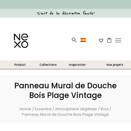
“
L’art de la décoration facile
”
Search Button
Search
for:
Panneau Mural de Douche
Bois Plage Vintage
Home
/
Essential
/
Atmosphère végétale
/
Bois
/
Panneau Mural de Douche Bois Plage Vintage