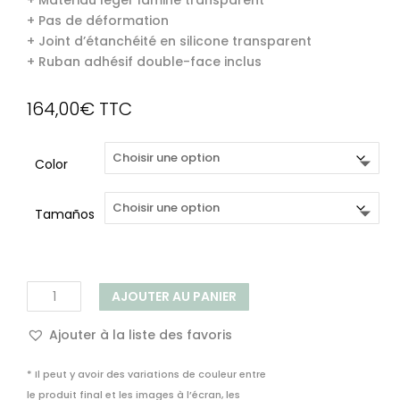
+ Matériau léger laminé transparent
+ Pas de déformation
+ Joint d’étanchéité en silicone transparent
+ Ruban adhésif double-face inclus
164,00
€
TTC
Color
Tamaños
quantité
AJOUTER AU PANIER
de
Panneau
Ajouter à la liste des favoris
Mural
de
* Il peut y avoir des variations de couleur entre
Douche
le produit final et les images à l’écran, les