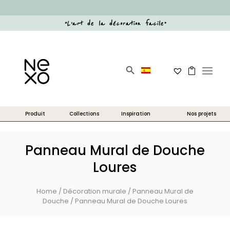
“
L’art de la décoration facile
”
Search Button
Search
for:
Panneau Mural de Douche
Loures
Home
/
Décoration murale
/
Panneau Mural de
Douche
/ Panneau Mural de Douche Loures