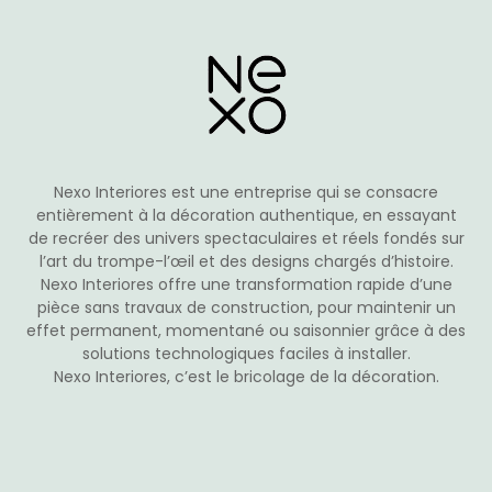
options
peuvent
être
choisies
sur
la
page
du
Nexo Interiores est une entreprise qui se consacre
produit
entièrement à la décoration authentique, en essayant
de recréer des univers spectaculaires et réels fondés sur
l’art du trompe-l’œil et des designs chargés d’histoire.
Nexo Interiores offre une transformation rapide d’une
pièce sans travaux de construction, pour maintenir un
effet permanent, momentané ou saisonnier grâce à des
solutions technologiques faciles à installer.
Nexo Interiores, c’est le bricolage de la décoration.