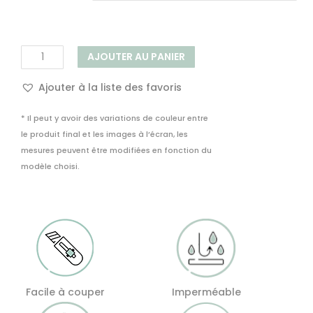
quantité
AJOUTER AU PANIER
de
Panneau
Ajouter à la liste des favoris
Mural
de
* Il peut y avoir des variations de couleur entre
Douche
le produit final et les images à l’écran, les
Loures
mesures peuvent être modifiées en fonction du
modèle choisi.
Facile à couper
Imperméable