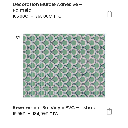
Décoration Murale Adhésive –
Palmela
Plage
105,00
€
–
365,00
€
TTC
Ce
de
produit
prix :
a
105,00€
plusieurs
à
variations.
365,00€
Les
options
peuvent
être
choisies
sur
la
page
Revêtement Sol Vinyle PVC – Lisboa
du
Plage
19,95
€
–
184,95
€
TTC
produit
Ce
de
produit
prix :