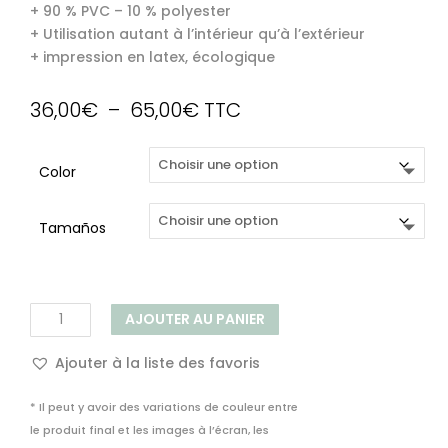
+ 90 % PVC – 10 % polyester
+ Utilisation autant à l’intérieur qu’à l’extérieur
+ impression en latex, écologique
Plage
36,00
€
–
65,00
€
TTC
de
prix :
Color
36,00€
à
65,00€
Tamaños
quantité
AJOUTER AU PANIER
de
Nappe
Ajouter à la liste des favoris
Vinyle
Rotin
* Il peut y avoir des variations de couleur entre
Naturel
le produit final et les images à l’écran, les