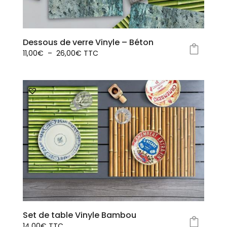
Dessous de verre Vinyle – Béton
Plage
11,00
€
–
26,00
€
TTC
Ce
de
produit
prix :
a
11,00€
plusieurs
à
variations.
26,00€
Les
options
peuvent
être
choisies
sur
la
page
Set de table Vinyle Bambou
du
14,00
€
TTC