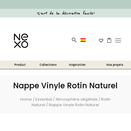
“
L’art de la décoration facile
”
Search Button
Search
for:
Nappe Vinyle Rotin Naturel
Home
/
Essential
/
Atmosphère végétale
/
Rotin
Naturel
/ Nappe Vinyle Rotin Naturel