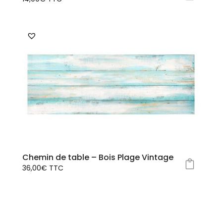
produit
Ce
produit
a
plusieurs
variations.
Les
options
peuvent
être
choisies
sur
la
page
Chemin de table – Bois Plage Vintage
du
36,00
€
TTC
produit
Ce
produit
a
plusieurs