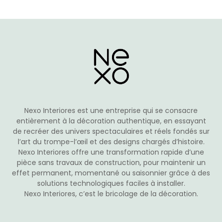
variations.
Les
options
peuvent
être
choisies
sur
la
page
du
Nexo Interiores est une entreprise qui se consacre
produit
entièrement à la décoration authentique, en essayant
de recréer des univers spectaculaires et réels fondés sur
l’art du trompe-l’œil et des designs chargés d’histoire.
Nexo Interiores offre une transformation rapide d’une
pièce sans travaux de construction, pour maintenir un
effet permanent, momentané ou saisonnier grâce à des
solutions technologiques faciles à installer.
Nexo Interiores, c’est le bricolage de la décoration.