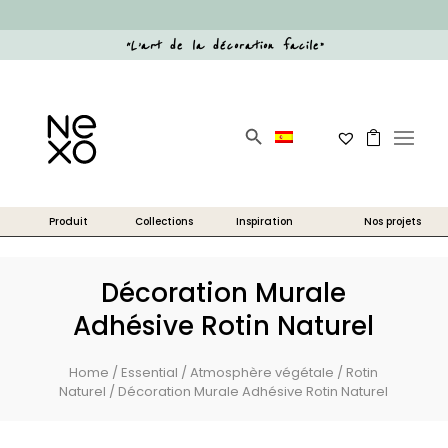
“
L’art de la décoration facile
”
Search Button
Search
for:
Décoration Murale
Adhésive Rotin Naturel
Home
/
Essential
/
Atmosphère végétale
/
Rotin
Naturel
/ Décoration Murale Adhésive Rotin Naturel