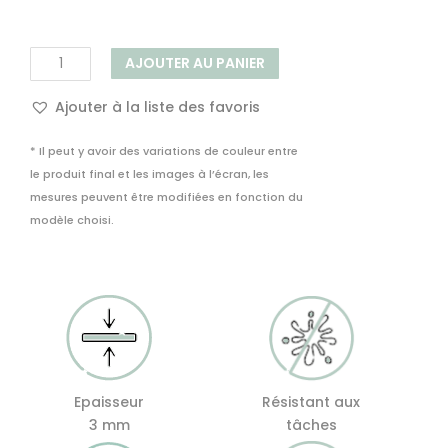
quantité
AJOUTER AU PANIER
de
Décoration
Ajouter à la liste des favoris
Murale
Adhésive
* Il peut y avoir des variations de couleur entre
Rotin
le produit final et les images à l’écran, les
Naturel
mesures peuvent être modifiées en fonction du
modèle choisi.
Epaisseur
Résistant aux
3 mm
tâches