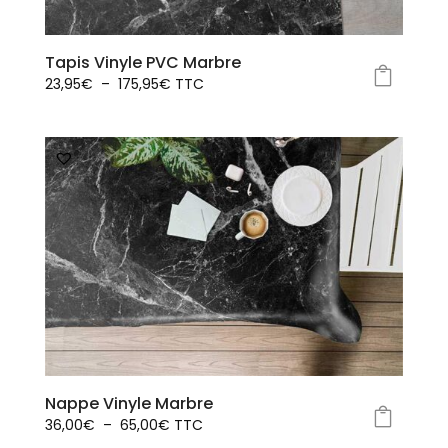
Tapis Vinyle PVC Marbre
Plage
23,95
€
–
175,95
€
TTC
Ce
de
produit
prix :
a
23,95€
plusieurs
à
variations.
175,95€
Les
options
peuvent
être
choisies
sur
la
page
Nappe Vinyle Marbre
du
Plage
36,00
€
–
65,00
€
TTC
produit
Ce
de