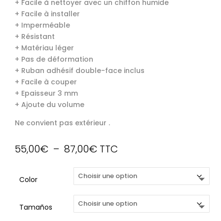
+ Facile à nettoyer avec un chiffon humide
+ Facile à installer
+ Imperméable
+ Résistant
+ Matériau léger
+ Pas de déformation
+ Ruban adhésif double-face inclus
+ Facile à couper
+ Epaisseur 3 mm
+ Ajoute du volume
Ne convient pas extérieur .
Plage
55,00
€
–
87,00
€
TTC
de
prix :
Color
55,00€
à
87,00€
Tamaños