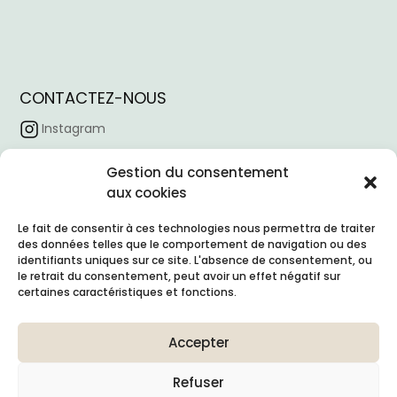
CONTACTEZ-NOUS
Instagram
Facebook
Gestion du consentement
aux cookies
Tiktok
Linkedin
Le fait de consentir à ces technologies nous permettra de traiter
des données telles que le comportement de navigation ou des
Horaire d’ouverture :
09:00 – 18:00
identifiants uniques sur ce site. L'absence de consentement, ou
Email :
contacto@nexointeriores.com
le retrait du consentement, peut avoir un effet négatif sur
certaines caractéristiques et fonctions.
Adresse de l’entreprise :
Avd. Valdelaparra, 27
Accepter
Nave 3, Alcobendas (Madrid, 28108)
Refuser