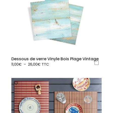
Dessous de verre Vinyle Bois Plage Vintage
Plage
11,00
€
–
26,00
€
TTC
Ce
de
produit
prix :
a
11,00€
plusieurs
à
variations.
26,00€
Les
options
peuvent