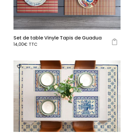
être
choisies
sur
la
page
Set de table Vinyle Tapis de Guadua
du
14,00
€
TTC
produit
Ce
produit
a
plusieurs
variations.
Les
options
peuvent
être
choisies
sur
la
page