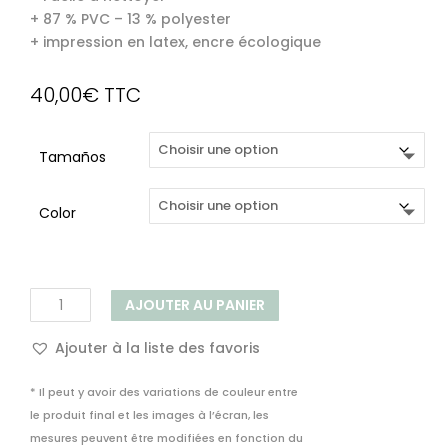
+ 87 % PVC – 13 % polyester
+ impression en latex, encre écologique
40,00
€
TTC
Tamaños
Color
quantité
AJOUTER AU PANIER
de
Chemin
Ajouter à la liste des favoris
de
table
* Il peut y avoir des variations de couleur entre
–
le produit final et les images à l’écran, les
Torres
mesures peuvent être modifiées en fonction du