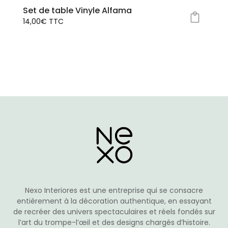
Set de table Vinyle Alfama
du
14,00
€
TTC
produit
Ce
produit
a
plusieurs
variations.
Les
options
peuvent
être
choisies
sur
la
page
du
Nexo Interiores est une entreprise qui se consacre
produit
entièrement à la décoration authentique, en essayant
de recréer des univers spectaculaires et réels fondés sur
l’art du trompe-l’œil et des designs chargés d’histoire.