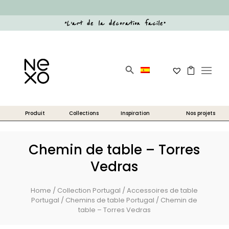
“
L’art de la décoration facile
”
Search Button
Search
for:
Chemin de table – Torres
Vedras
Home
/
Collection Portugal
/
Accessoires de table
Portugal
/
Chemins de table Portugal
/ Chemin de
table – Torres Vedras