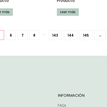
ucto
Producto
er más
Leer más
…
5
6
7
8
143
144
145
→
INFORMACIÓN
a
FAQs