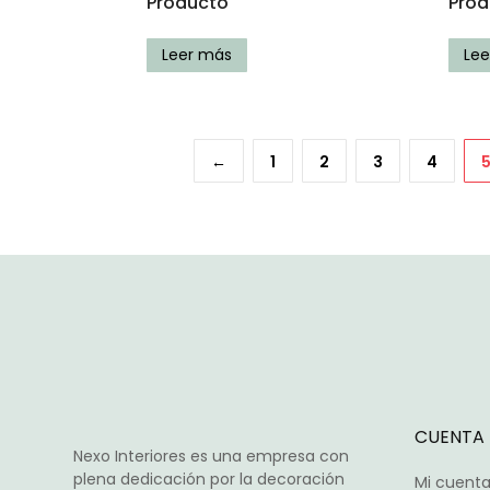
Producto
Prod
Leer más
Le
←
1
2
3
4
CUENTA
Nexo Interiores es una empresa con
plena dedicación por la decoración
Mi cuent