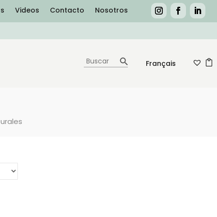
as
Videos
Contacto
Nosotros
Botón de búsqueda
Buscar:
0
Français
turales