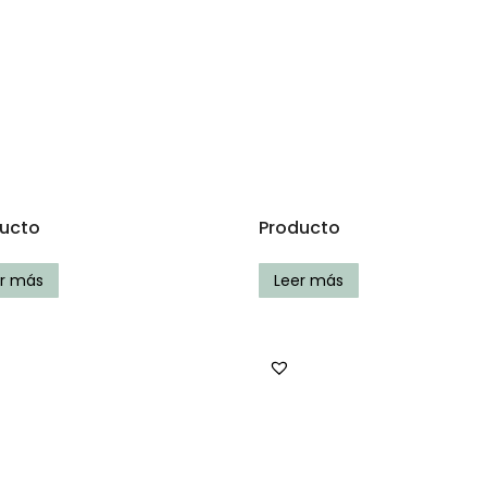
ucto
Producto
er más
Leer más