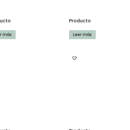
ucto
Producto
er más
Leer más