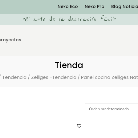
Nexo Eco
Nexo Pro
Blog Notici
“
El arte de la decoración fácil
”
proyectos
Tienda
/
Tendencia
/
Zelliges -Tendencia
/ Panel cocina Zelliges Na