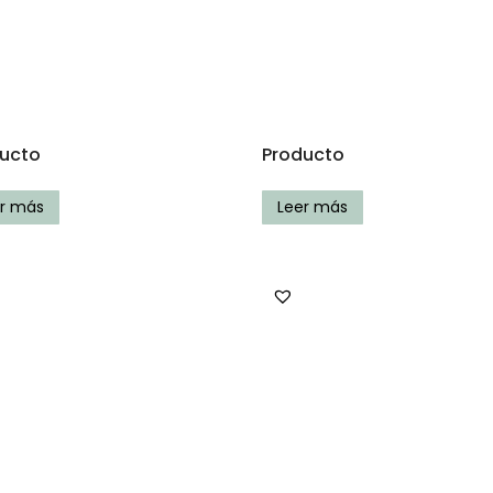
ucto
Producto
er más
Leer más